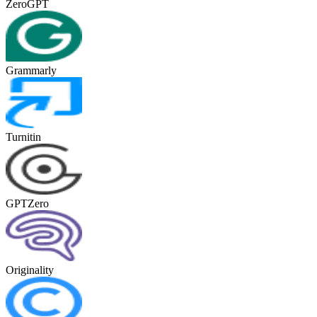
ZeroGPT
Grammarly
Turnitin
GPTZero
Originality