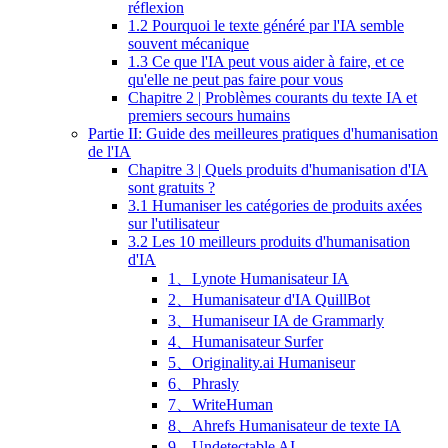
réflexion
1.2 Pourquoi le texte généré par l'IA semble
souvent mécanique
1.3 Ce que l'IA peut vous aider à faire, et ce
qu'elle ne peut pas faire pour vous
Chapitre 2 | Problèmes courants du texte IA et
premiers secours humains
Partie II: Guide des meilleures pratiques d'humanisation
de l'IA
Chapitre 3 | Quels produits d'humanisation d'IA
sont gratuits ?
3.1 Humaniser les catégories de produits axées
sur l'utilisateur
3.2 Les 10 meilleurs produits d'humanisation
d'IA
1、Lynote Humanisateur IA
2、Humanisateur d'IA QuillBot
3、Humaniseur IA de Grammarly
4、Humanisateur Surfer
5、Originality.ai Humaniseur
6、Phrasly
7、WriteHuman
8、Ahrefs Humanisateur de texte IA
9、Undetectable AI