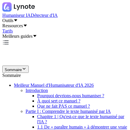
Humaniseur IA
Détecteur d'IA
Outils
Ressources
Tarifs
Meilleurs guides
Sommaire
Sommaire
Meilleur Manuel d'Humanisateur d'IA 2026
Introduction
Pourquoi devrions-nous humaniser ?
À quoi sert ce manuel ?
Que ne fait PAS ce manuel ?
Partie I : Comprendre le texte humanisé par IA
Chapitre 1 | Qu'est-ce que le texte humanisé par
l'IA ?
1.1 De « paraître humain » à démontrer une vraie