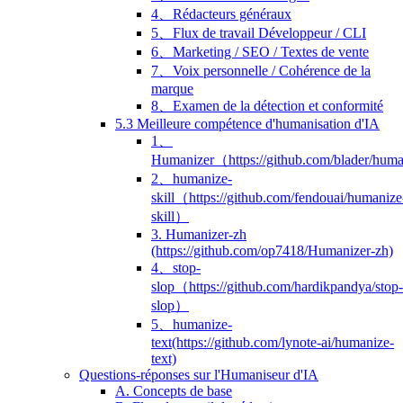
4、Rédacteurs généraux
5、Flux de travail Développeur / CLI
6、Marketing / SEO / Textes de vente
7、Voix personnelle / Cohérence de la
marque
8、Examen de la détection et conformité
5.3 Meilleure compétence d'humanisation d'IA
1、
Humanizer（https://github.com/blader/hum
2、humanize-
skill（https://github.com/fendouai/humanize
skill）
3. Humanizer-zh
(https://github.com/op7418/Humanizer-zh)
4、stop-
slop（https://github.com/hardikpandya/stop-
slop）
5、humanize-
text(https://github.com/lynote-ai/humanize-
text)
Questions-réponses sur l'Humaniseur d'IA
A. Concepts de base