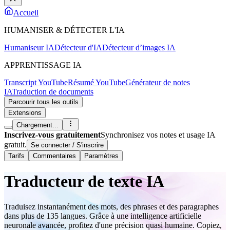
Accueil
HUMANISER & DÉTECTER L'IA
Humaniseur IA
Détecteur d'IA
Détecteur d’images IA
APPRENTISSAGE IA
Transcript YouTube
Résumé YouTube
Générateur de notes
IA
Traduction de documents
Parcourir tous les outils
Extensions
Chargement...
Inscrivez-vous gratuitement
Synchronisez vos notes et usage IA
gratuit.
Se connecter / S'inscrire
Tarifs
Commentaires
Paramètres
Traducteur de texte IA
Traduisez instantanément des mots, des phrases et des paragraphes
dans plus de 135 langues. Grâce à une intelligence artificielle
neuronale avancée, profitez d'une précision quasi humaine. Copiez,