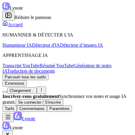
Lynote
Réduire le panneau
Accueil
HUMANISER & DÉTECTER L'IA
Humaniseur IA
Détecteur d'IA
Détecteur d’images IA
APPRENTISSAGE IA
Transcript YouTube
Résumé YouTube
Générateur de notes
IA
Traduction de documents
Parcourir tous les outils
Extensions
Chargement...
Inscrivez-vous gratuitement
Synchronisez vos notes et usage IA
gratuit.
Se connecter / S'inscrire
Tarifs
Commentaires
Paramètres
Lynote
Lynote