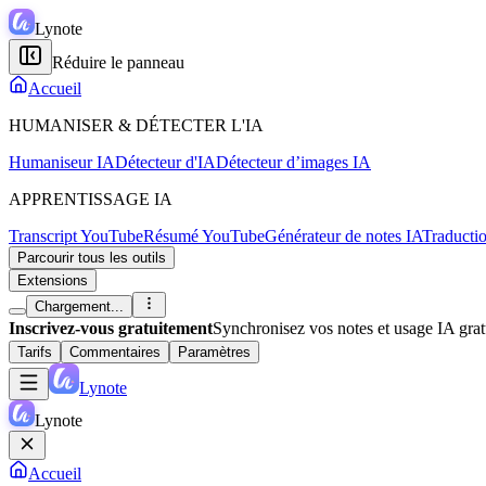
Lynote
Réduire le panneau
Accueil
HUMANISER & DÉTECTER L'IA
Humaniseur IA
Détecteur d'IA
Détecteur d’images IA
APPRENTISSAGE IA
Transcript YouTube
Résumé YouTube
Générateur de notes IA
Traducti
Parcourir tous les outils
Extensions
Chargement...
Inscrivez-vous gratuitement
Synchronisez vos notes et usage IA grat
Tarifs
Commentaires
Paramètres
Lynote
Lynote
Accueil