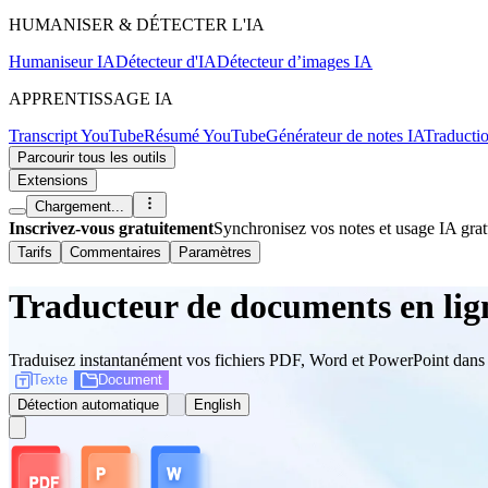
HUMANISER & DÉTECTER L'IA
Humaniseur IA
Détecteur d'IA
Détecteur d’images IA
APPRENTISSAGE IA
Transcript YouTube
Résumé YouTube
Générateur de notes IA
Traducti
Parcourir tous les outils
Extensions
Chargement...
Inscrivez-vous gratuitement
Synchronisez vos notes et usage IA grat
Tarifs
Commentaires
Paramètres
Traducteur de documents en lig
Traduisez instantanément vos fichiers PDF, Word et PowerPoint dans pl
Texte
Document
Détection automatique
English