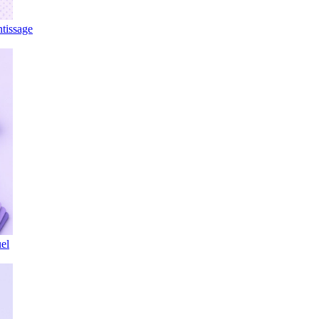
ntissage
el