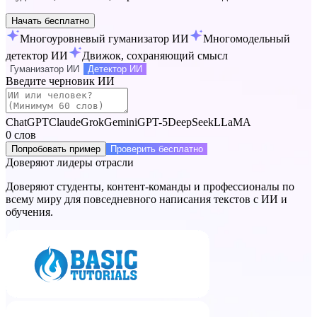
Начать бесплатно
Многоуровневый гуманизатор ИИ
Многомодельный
детектор ИИ
Движок, сохраняющий смысл
Гуманизатор ИИ
Детектор ИИ
Введите черновик ИИ
ChatGPT
Claude
Grok
Gemini
GPT-5
DeepSeek
LLaMA
0
слов
Попробовать пример
Проверить бесплатно
Доверяют лидеры отрасли
Доверяют студенты, контент-команды и профессионалы по
всему миру для повседневного написания текстов с ИИ и
обучения.