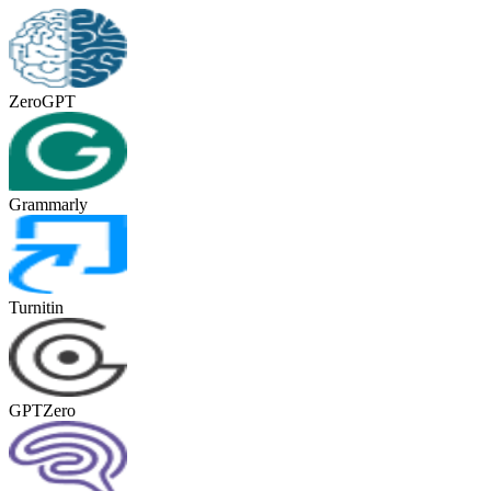
ZeroGPT
Grammarly
Turnitin
GPTZero