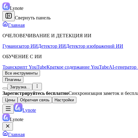
Lynote
Свернуть панель
Главная
ОЧЕЛОВЕЧИВАНИЕ И ДЕТЕКЦИЯ ИИ
Гуманизатор ИИ
Детектор ИИ
Детектор изображений ИИ
ОБУЧЕНИЕ С ИИ
Транскрипт YouTube
Краткое содержание YouTube
AI-генератор
Все инструменты
Плагины
Загрузка...
Зарегистрируйтесь бесплатно
Синхронизация заметок и бесп
Цены
Обратная связь
Настройки
Lynote
Lynote
Главная