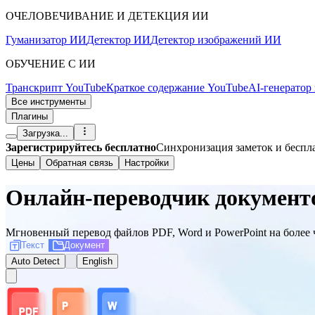
ОЧЕЛОВЕЧИВАНИЕ И ДЕТЕКЦИЯ ИИ
Гуманизатор ИИ
Детектор ИИ
Детектор изображений ИИ
ОБУЧЕНИЕ С ИИ
Транскрипт YouTube
Краткое содержание YouTube
AI-генератор
Все инструменты
Плагины
Загрузка...
Зарегистрируйтесь бесплатно
Синхронизация заметок и бесп
Цены
Обратная связь
Настройки
Онлайн-переводчик документ
Мгновенный перевод файлов PDF, Word и PowerPoint на более че
Текст
Документ
Auto Detect
English