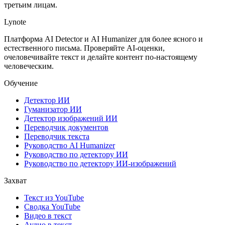
третьим лицам.
Lynote
Платформа AI Detector и AI Humanizer для более ясного и
естественного письма. Проверяйте AI-оценки,
очеловечивайте текст и делайте контент по-настоящему
человеческим.
Обучение
Детектор ИИ
Гуманизатор ИИ
Детектор изображений ИИ
Переводчик документов
Переводчик текста
Руководство AI Humanizer
Руководство по детектору ИИ
Руководство по детектору ИИ-изображений
Захват
Текст из YouTube
Сводка YouTube
Видео в текст
Аудио в текст