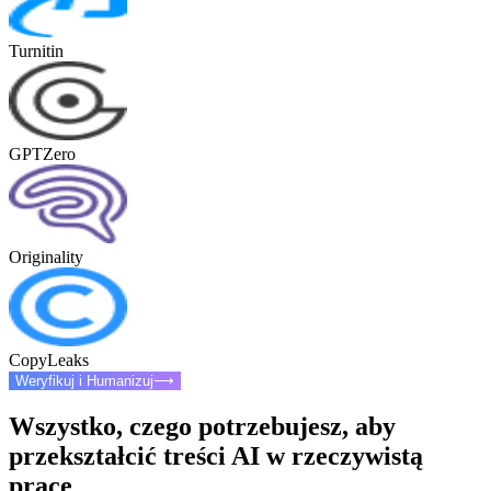
Turnitin
GPTZero
Originality
CopyLeaks
Weryfikuj i Humanizuj
⟶
Wszystko, czego potrzebujesz, aby
przekształcić treści AI w rzeczywistą
pracę