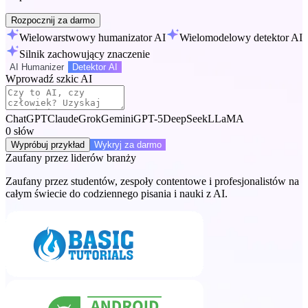
Rozpocznij za darmo
Wielowarstwowy humanizator AI
Wielomodelowy detektor AI
Silnik zachowujący znaczenie
AI Humanizer
Detektor AI
Wprowadź szkic AI
ChatGPT
Claude
Grok
Gemini
GPT-5
DeepSeek
LLaMA
0
słów
Wypróbuj przykład
Wykryj za darmo
Zaufany przez liderów branży
Zaufany przez studentów, zespoły contentowe i profesjonalistów na
całym świecie do codziennego pisania i nauki z AI.