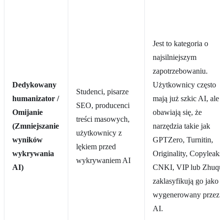
Jest to kategoria o
najsilniejszym
zapotrzebowaniu.
Dedykowany
Użytkownicy często
Studenci, pisarze
humanizator /
mają już szkic AI, ale
SEO, producenci
Omijanie
obawiają się, że
treści masowych,
(Zmniejszanie
narzędzia takie jak
użytkownicy z
wyników
GPTZero, Turnitin,
lękiem przed
wykrywania
Originality, Copyleak
wykrywaniem AI
AI)
CNKI, VIP lub Zhuq
zaklasyfikują go jako
wygenerowany przez
AI.