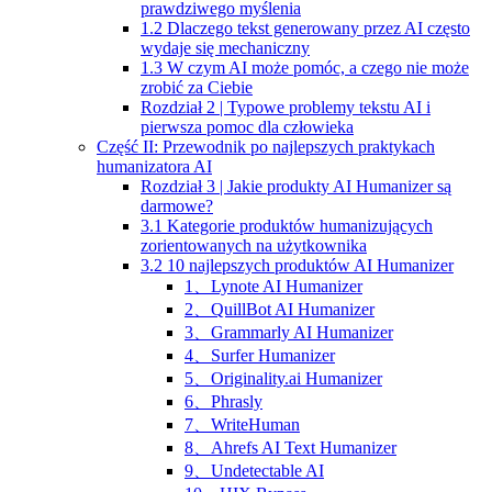
prawdziwego myślenia
1.2 Dlaczego tekst generowany przez AI często
wydaje się mechaniczny
1.3 W czym AI może pomóc, a czego nie może
zrobić za Ciebie
Rozdział 2 | Typowe problemy tekstu AI i
pierwsza pomoc dla człowieka
Część II: Przewodnik po najlepszych praktykach
humanizatora AI
Rozdział 3 | Jakie produkty AI Humanizer są
darmowe?
3.1 Kategorie produktów humanizujących
zorientowanych na użytkownika
3.2 10 najlepszych produktów AI Humanizer
1、Lynote AI Humanizer
2、QuillBot AI Humanizer
3、Grammarly AI Humanizer
4、Surfer Humanizer
5、Originality.ai Humanizer
6、Phrasly
7、WriteHuman
8、Ahrefs AI Text Humanizer
9、Undetectable AI