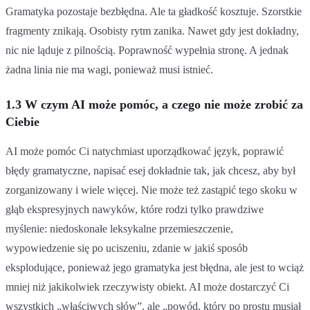
Gramatyka pozostaje bezbłędna. Ale ta gładkość kosztuje. Szorstkie
fragmenty znikają. Osobisty rytm zanika. Nawet gdy jest dokładny,
nic nie ląduje z pilnością. Poprawność wypełnia stronę. A jednak
żadna linia nie ma wagi, ponieważ musi istnieć.
1.3 W czym AI może pomóc, a czego nie może zrobić za
Ciebie
AI może pomóc Ci natychmiast uporządkować język, poprawić
błędy gramatyczne, napisać esej dokładnie tak, jak chcesz, aby był
zorganizowany i wiele więcej. Nie może też zastąpić tego skoku w
głąb ekspresyjnych nawyków, które rodzi tylko prawdziwe
myślenie: niedoskonałe leksykalne przemieszczenie,
wypowiedzenie się po uciszeniu, zdanie w jakiś sposób
eksplodujące, ponieważ jego gramatyka jest błędna, ale jest to wciąż
mniej niż jakikolwiek rzeczywisty obiekt. AI może dostarczyć Ci
wszystkich „właściwych słów”, ale „powód, który po prostu musiał