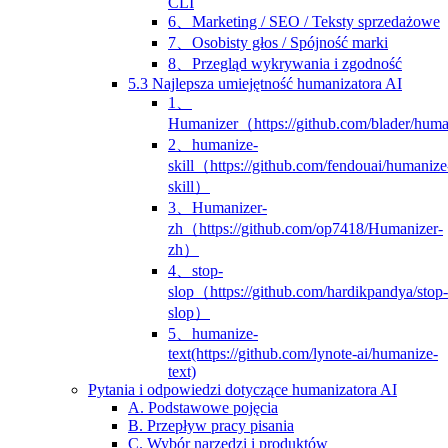
CLI
6、Marketing / SEO / Teksty sprzedażowe
7、Osobisty głos / Spójność marki
8、Przegląd wykrywania i zgodność
5.3 Najlepsza umiejętność humanizatora AI
1、
Humanizer（https://github.com/blader/hum
2、humanize-
skill（https://github.com/fendouai/humanize
skill）
3、Humanizer-
zh（https://github.com/op7418/Humanizer-
zh）
4、stop-
slop（https://github.com/hardikpandya/stop-
slop）
5、humanize-
text(https://github.com/lynote-ai/humanize-
text)
Pytania i odpowiedzi dotyczące humanizatora AI
A. Podstawowe pojęcia
B. Przepływ pracy pisania
C. Wybór narzędzi i produktów