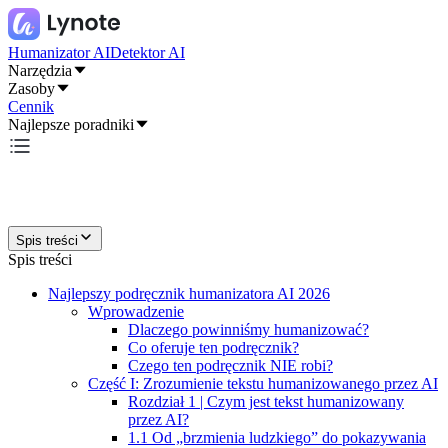
Humanizator AI
Detektor AI
Narzędzia
Zasoby
Cennik
Najlepsze poradniki
Spis treści
Spis treści
Najlepszy podręcznik humanizatora AI 2026
Wprowadzenie
Dlaczego powinniśmy humanizować?
Co oferuje ten podręcznik?
Czego ten podręcznik NIE robi?
Część I: Zrozumienie tekstu humanizowanego przez AI
Rozdział 1 | Czym jest tekst humanizowany
przez AI?
1.1 Od „brzmienia ludzkiego” do pokazywania