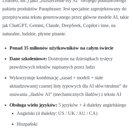
Learneo, Inc.) jako „rozszerzenie ery AI” swojego podstawowego
pakietu produktów Paraphraser. Jest specjalnie zaprojektowany do
przepisywania tekstu generowanego przez główne modele AI, takie
jak ChatGPT, Gemini, Claude, DeepSeek, Copilot i inne, na
naturalne, ludzkie, płynne pisanie.
Ponad 35 milionów użytkowników na całym świecie
Dane szkoleniowe:
Dostrojone na dziesiątkach tysięcy
prawdziwych tekstów napisanych przez ludzi
Wykorzystuje kombinację „zasad + modeli + stale
aktualizowanej czarnej listy typowych dla AI słów/struktur” do
usuwania „śladów AI” (mechanicznych śladów) z tekstu AI
Obsługa wielu języków:
5 języków + 4 dialekty angielskiego
Angielski (4 dialekty: US / UK / AU / CA)
Hiszpański