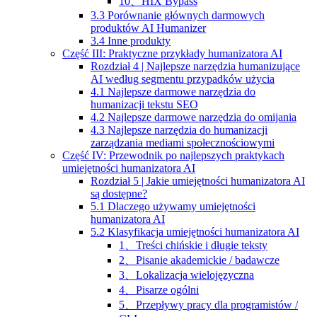
10、HIX Bypass
3.3 Porównanie głównych darmowych
produktów AI Humanizer
3.4 Inne produkty
Część III: Praktyczne przykłady humanizatora AI
Rozdział 4 | Najlepsze narzędzia humanizujące
AI według segmentu przypadków użycia
4.1 Najlepsze darmowe narzędzia do
humanizacji tekstu SEO
4.2 Najlepsze darmowe narzędzia do omijania
4.3 Najlepsze narzędzia do humanizacji
zarządzania mediami społecznościowymi
Część IV: Przewodnik po najlepszych praktykach
umiejętności humanizatora AI
Rozdział 5 | Jakie umiejętności humanizatora AI
są dostępne?
5.1 Dlaczego używamy umiejętności
humanizatora AI
5.2 Klasyfikacja umiejętności humanizatora AI
1、Treści chińskie i długie teksty
2、Pisanie akademickie / badawcze
3、Lokalizacja wielojęzyczna
4、Pisarze ogólni
5、Przepływy pracy dla programistów /