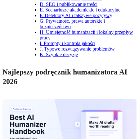
D. SEO i publikowanie treści
E. Scenariusze akademickie i edukacyjne
F. Detektory AI i fałszywe pozytywy
G. Prywatność, prawa autorskie i
bezpieczeństwo
H. Umiejętność humanizacji i lokalny przepływ
pracy
I. Prompty i kontrola jakości
J. Typowe rozwiązywanie problemów
K. Szybkie decyzje
Najlepszy podręcznik humanizatora AI
2026