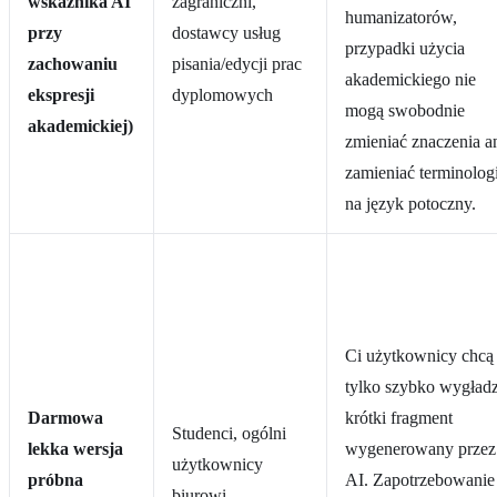
wskaźnika AI
zagraniczni,
humanizatorów,
przy
dostawcy usług
przypadki użycia
zachowaniu
pisania/edycji prac
akademickiego nie
ekspresji
dyplomowych
mogą swobodnie
akademickiej)
zmieniać znaczenia a
zamieniać terminologi
na język potoczny.
Ci użytkownicy chcą
tylko szybko wygładz
Darmowa
krótki fragment
Studenci, ogólni
lekka wersja
wygenerowany przez
użytkownicy
próbna
AI. Zapotrzebowanie
biurowi,