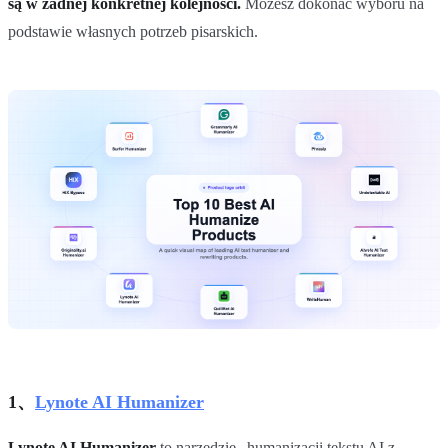
są w żadnej konkretnej kolejności.
Możesz dokonać wyboru na
podstawie własnych potrzeb pisarskich.
1、
Lynote AI Humanizer
Lynote AI Humanizer
to narzędzie „humanizacji tekstu AI z