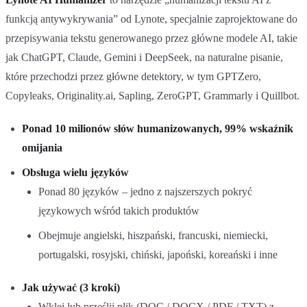
funkcją antywykrywania” od Lynote, specjalnie zaprojektowane do
przepisywania tekstu generowanego przez główne modele AI, takie
jak ChatGPT, Claude, Gemini i DeepSeek, na naturalne pisanie,
które przechodzi przez główne detektory, w tym GPTZero,
Copyleaks, Originality.ai, Sapling, ZeroGPT, Grammarly i Quillbot.
Ponad 10 milionów słów humanizowanych, 99% wskaźnik
omijania
Obsługa wielu języków
Ponad 80 języków – jedno z najszerszych pokryć
językowych wśród takich produktów
Obejmuje angielski, hiszpański, francuski, niemiecki,
portugalski, rosyjski, chiński, japoński, koreański i inne
Jak używać (3 kroki)
Wklej lub prześlij plik (DOC / DOCX / PDF / TXT) z