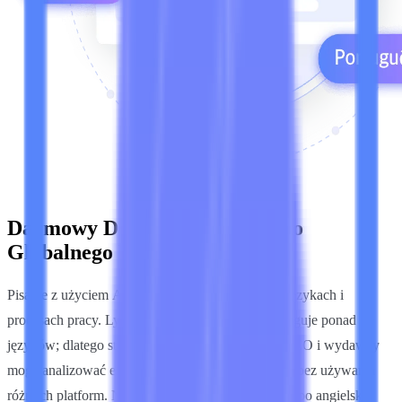
Darmowy Detektor Treści AI do
Globalnego Pisania
Pisanie z użyciem AI odbywa się we wszystkich językach i
procesach pracy. Lynote jest wielojęzyczny i obsługuje ponad 50
języków; dlatego studenci, nauczyciele, eksperci SEO i wydawcy
mogą analizować eseje, artykuły, raporty i wnioski bez używania
różnych platform. Niezależnie od tego, czy piszesz po angielsku,