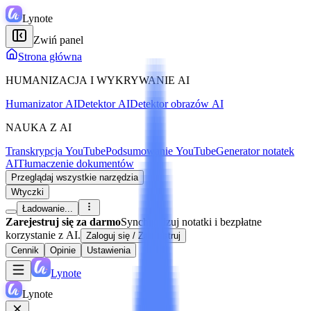
Lynote
Zwiń panel
Strona główna
HUMANIZACJA I WYKRYWANIE AI
Humanizator AI
Detektor AI
Detektor obrazów AI
NAUKA Z AI
Transkrypcja YouTube
Podsumowanie YouTube
Generator notatek
AI
Tłumaczenie dokumentów
Przeglądaj wszystkie narzędzia
Wtyczki
Ładowanie...
Zarejestruj się za darmo
Synchronizuj notatki i bezpłatne
korzystanie z AI.
Zaloguj się / Zarejestruj
Cennik
Opinie
Ustawienia
Lynote
Lynote