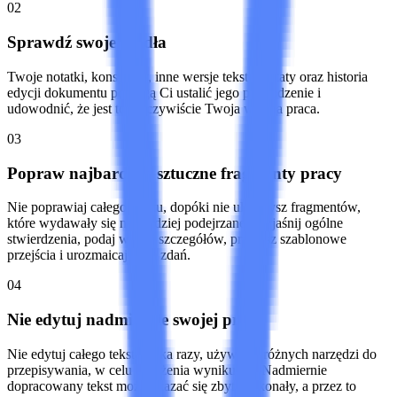
02
Sprawdź swoje źródła
Twoje notatki, konspekty, inne wersje tekstu, cytaty oraz historia
edycji dokumentu pomogą Ci ustalić jego pochodzenie i
udowodnić, że jest to rzeczywiście Twoja własna praca.
03
Popraw najbardziej sztuczne fragmenty pracy
Nie poprawiaj całego tekstu, dopóki nie ulepszysz fragmentów,
które wydawały się najbardziej podejrzane. Wyjaśnij ogólne
stwierdzenia, podaj więcej szczegółów, przepisz szablonowe
przejścia i urozmaicaj rytm zdań.
04
Nie edytuj nadmiernie swojej pracy
Nie edytuj całego tekstu kilka razy, używając różnych narzędzi do
przepisywania, w celu obniżenia wyniku AI. Nadmiernie
dopracowany tekst może okazać się zbyt doskonały, a przez to