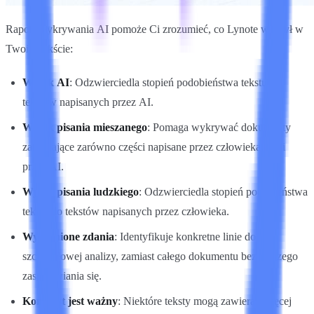
Raport wykrywania AI pomoże Ci zrozumieć, co Lynote wykrył w
Twoim tekście:
Wynik AI
: Odzwierciedla stopień podobieństwa tekstu do
tekstów napisanych przez AI.
Wynik pisania mieszanego
: Pomaga wykrywać dokumenty
zawierające zarówno części napisane przez człowieka, jak i
przez AI.
Wynik pisania ludzkiego
: Odzwierciedla stopień podobieństwa
tekstu do tekstów napisanych przez człowieka.
Wyróżnione zdania
: Identyfikuje konkretne linie do
szczegółowej analizy, zamiast całego dokumentu bez dalszego
zastanawiania się.
Kontekst jest ważny
: Niektóre teksty mogą zawierać więcej