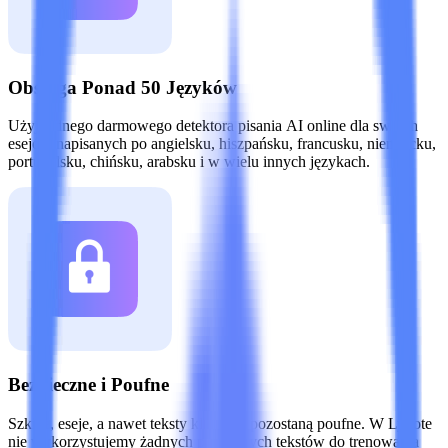
Obsługa Ponad 50 Języków
Użyj jednego darmowego detektora pisania AI online dla swoich
esejów napisanych po angielsku, hiszpańsku, francusku, niemiecku,
portugalsku, chińsku, arabsku i w wielu innych językach.
Bezpieczne i Poufne
Szkice, eseje, a nawet teksty klientów pozostaną poufne. W Lynote
nie wykorzystujemy żadnych przesłanych tekstów do trenowania