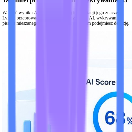
Wartość wyniku AI zależy od Twojej interpretacji jego znaczenia.
Lynote przeprowadzi Cię przez ogólny wynik AI, wykrywanie
pisania mieszanego i wyróżnione zdania, zanim podejmiesz decyzję.