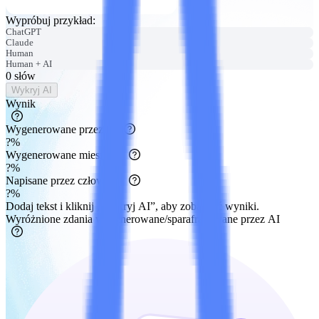
Wypróbuj przykład
:
ChatGPT
Claude
Human
Human + AI
0
słów
Wykryj AI
Wynik
Wygenerowane przez AI
?
%
Wygenerowane mieszanie
?
%
Napisane przez człowieka
?
%
Dodaj tekst i kliknij „Wykryj AI”, aby zobaczyć wyniki.
Wyróżnione zdania wygenerowane/sparafrazowane przez AI