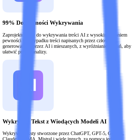
99% Dokładności Wykrywania
Zaprojektowany do wykrywania treści AI z wysokim stopniem
pewności w przypadku treści napisanych przez człowieka,
generowanych przez AI i mieszanych, z wyróżnianiem zdań, aby
ułatwić proces analizy.
Wykrywaj Tekst z Wiodących Modeli AI
Wykrywaj teksty stworzone przez ChatGPT, GPT-5, Gemini,
Claude, LLaMA, Mistral i wiele innych, za pomocą jednego