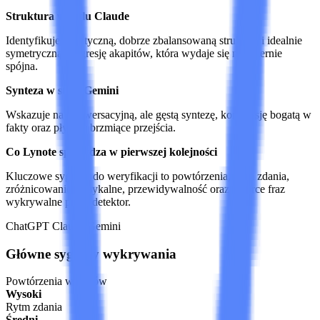
Struktura w stylu Claude
Identyfikuje analityczną, dobrze zbalansowaną strukturę i idealnie
symetryczną progresję akapitów, która wydaje się nadmiernie
spójna.
Synteza w stylu Gemini
Wskazuje na konwersacyjną, ale gęstą syntezę, kompresję bogatą w
fakty oraz płynnie brzmiące przejścia.
Co Lynote sprawdza w pierwszej kolejności
Kluczowe sygnały do weryfikacji to powtórzenia, rytm zdania,
zróżnicowanie leksykalne, przewidywalność oraz wzorce fraz
wykrywalne przez detektor.
ChatGPT
Claude
Gemini
Główne sygnały wykrywania
Powtórzenia wzorców
Wysoki
Rytm zdania
Średni