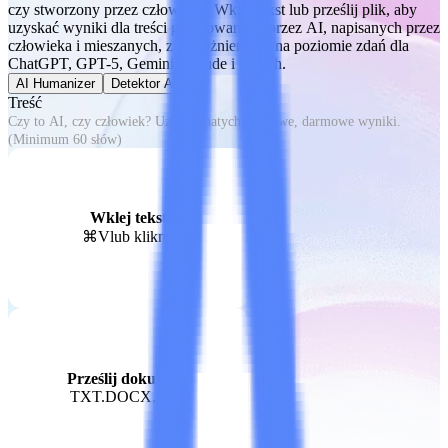
czy stworzony przez człowieka. Wklej tekst lub prześlij plik, aby
uzyskać wyniki dla treści generowanych przez AI, napisanych przez
człowieka i mieszanych, z wyróżnieniami na poziomie zdań dla
ChatGPT, GPT-5, Gemini, Claude i innych.
AI Humanizer
Detektor AI
Treść
Wklej tekst
⌘V
lub kliknij
Prześlij dokument
TXT.DOCX.PDF