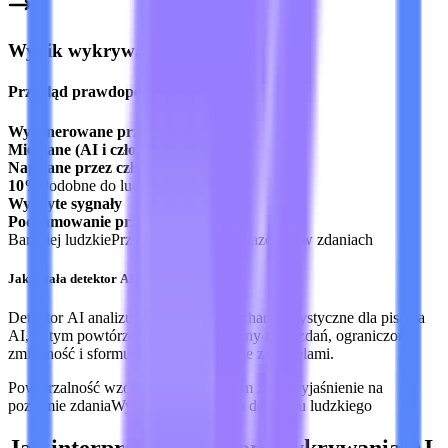
Wynik wykrywania AI
Przegląd prawdopodobieństwa AI
Wygenerowane przez AI
Mieszane (AI i człowiek)
Napisane przez człowieka
10%
Podobne do ludzkiego
Wykryte sygnały
Podsumowanie przeglądu
Bardziej ludzkie
Przejrzysty raport
Wskazówki w zdaniach
Jak działa detektor AI Lynote
Detektor AI analizuje wzorce często charakterystyczne dla pisania
AI, w tym powtórzenia, przewidywalny rytm zdań, ograniczoną
zmienność i sformułowania powiązane z modelami.
Powtarzalność wzorców
Jednolity rytm zdań
Wyjaśnienie na
poziomie zdania
Wynik podobieństwa do tekstu ludzkiego
Jak interpretować raport wykrywania AI