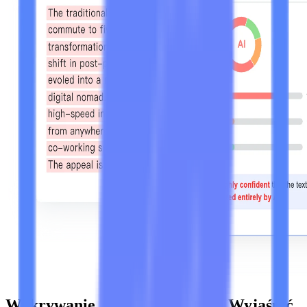
Wykrywanie AI, Które Możesz Wyjaśnić