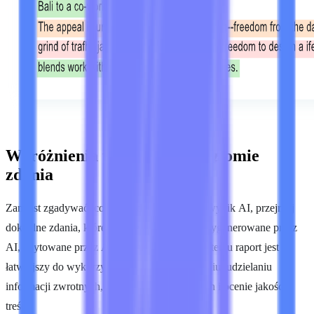
Wyróżnienia tekstu AI na poziomie
zdania
Zamiast zgadywać, co spowodowało wysoki wynik AI, przejrzyj
dokładne zdania, które Lynote oznacza jako wygenerowane przez
AI, edytowane przez AI lub mieszane. Dzięki temu raport jest
łatwiejszy do wykorzystania przy przepisywaniu, udzielaniu
informacji zwrotnych, kontrolach redakcyjnych i ocenie jakości
treści.