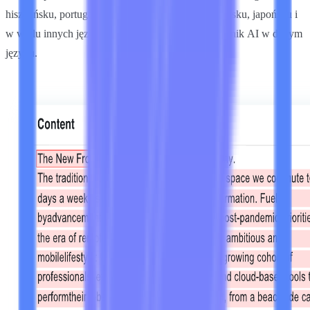
hiszpańsku, portugalsku, niemiecku, włosku, francusku, japońsku i
w wielu innych językach, Lynote może określić wynik AI w danym
języku.