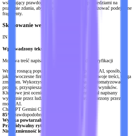
wskazujący prawdopodobieństwo AI, z podpowiedziami na
poziomie zdania, aby pomóc Ci efektywniej analizować podejrzane
fragmenty.
Skanowanie wejścia i sygnałów
IN
Wprowadzony tekst
Możliwa treść napisana przez AI wklejona do weryfikacji
Wraz z rosnącą popularnością narzędzi do pisania AI, sposób, w
jaki nowoczesne firmy piszą, edytują i publikują swoje treści, ulega
zmianom. Wykorzystanie narzędzi AI pomaga automatyzować
procesy, przyspieszać pracę i zapewniać spójność wyników.
Kluczowe jest ocenienie, czy dany fragment został napisany
wyłącznie przez ludzi, z użyciem AI, czy też stworzony przez
model AI.
ChatGPT
Gemini
Claude
85%
Prawdopodobnie AI
Wysoka powtarzalność
Przewidywalny rytm
Niska zmienność leksykalna