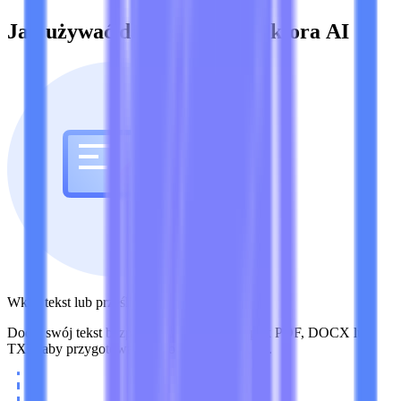
Jak używać darmowego detektora AI
Wklej tekst lub prześlij plik
Dodaj swój tekst bezpośrednio lub prześlij plik PDF, DOCX lub
TXT, aby przygotować go do wykrywania AI.