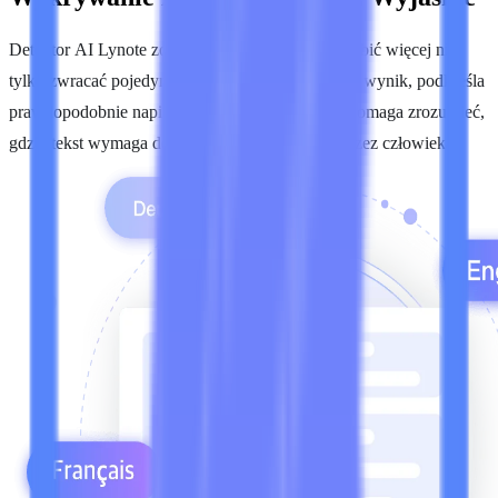
Detektor AI Lynote został zaprojektowany, aby robić więcej niż
tylko zwracać pojedynczy procent. Podaje ogólny wynik, podkreśla
prawdopodobnie napisane przez AI fragmenty i pomaga zrozumieć,
gdzie tekst wymaga dokładniejszej weryfikacji przez człowieka.