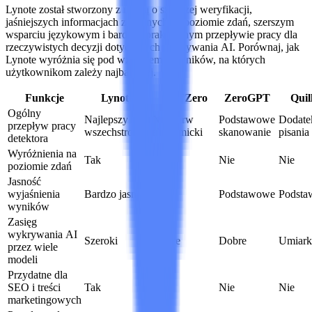
Lynote został stworzony z myślą o szybszej weryfikacji,
jaśniejszych informacjach zwrotnych na poziomie zdań, szerszym
wsparciu językowym i bardziej praktycznym przepływie pracy dla
rzeczywistych decyzji dotyczących wykrywania AI. Porównaj, jak
Lynote wyróżnia się pod względem czynników, na których
użytkownikom zależy najbardziej.
Funkcje
Lynote
GPTZero
ZeroGPT
Quil
Ogólny
Najlepszy
Najpierw
Podstawowe
Dodate
przepływ pracy
wszechstronny
akademicki
skanowanie
pisania
detektora
Wyróżnienia na
Tak
Tak
Nie
Nie
poziomie zdań
Jasność
wyjaśnienia
Bardzo jasne
Jasne
Podstawowe
Podst
wyników
Zasięg
wykrywania AI
Szeroki
Dobre
Dobre
Umiar
przez wiele
modeli
Przydatne dla
SEO i treści
Tak
Nie
Nie
Nie
marketingowych