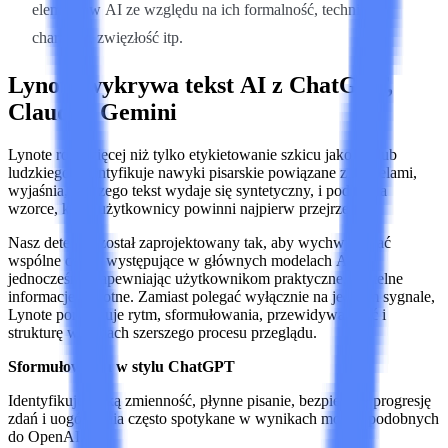
elementów AI ze względu na ich formalność, techniczny
charakter, zwięzłość itp.
Lynote wykrywa tekst AI z ChatGPT,
Claude i Gemini
Lynote robi więcej niż tylko etykietowanie szkicu jako AI lub
ludzkiego. Identyfikuje nawyki pisarskie powiązane z modelami,
wyjaśnia, dlaczego tekst wydaje się syntetyczny, i podkreśla
wzorce, które użytkownicy powinni najpierw przejrzeć.
Nasz detektor został zaprojektowany tak, aby wychwytywać
wspólne cechy występujące w głównych modelach AI,
jednocześnie zapewniając użytkownikom praktyczne, czytelne
informacje zwrotne. Zamiast polegać wyłącznie na jednym sygnale,
Lynote porównuje rytm, sformułowania, przewidywalność i
strukturę w ramach szerszego procesu przeglądu.
Sformułowania w stylu ChatGPT
Identyfikuje niską zmienność, płynne pisanie, bezpieczną progresję
zdań i uogólnienia często spotykane w wynikach modeli podobnych
do OpenAI.