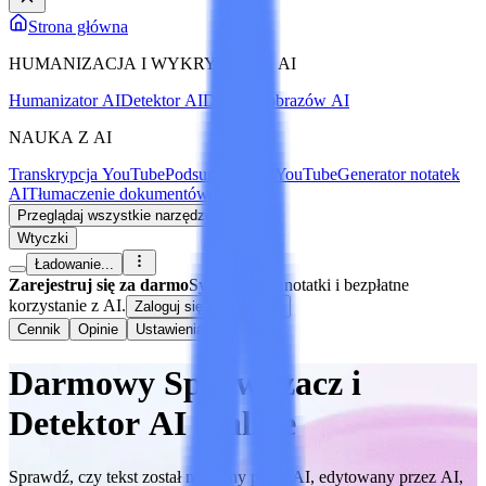
Strona główna
HUMANIZACJA I WYKRYWANIE AI
Humanizator AI
Detektor AI
Detektor obrazów AI
NAUKA Z AI
Transkrypcja YouTube
Podsumowanie YouTube
Generator notatek
AI
Tłumaczenie dokumentów
Przeglądaj wszystkie narzędzia
Wtyczki
Ładowanie...
Zarejestruj się za darmo
Synchronizuj notatki i bezpłatne
korzystanie z AI.
Zaloguj się / Zarejestruj
Cennik
Opinie
Ustawienia
Darmowy Sprawdzacz i
Detektor AI Online
Sprawdź, czy tekst został napisany przez AI, edytowany przez AI,