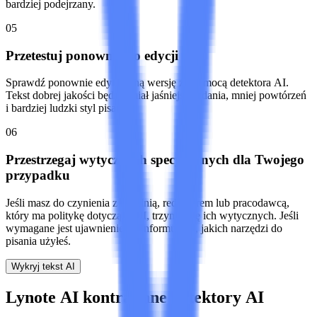
bardziej podejrzany.
05
Przetestuj ponownie po edycji
Sprawdź ponownie edytowaną wersję za pomocą detektora AI.
Tekst dobrej jakości będzie miał jaśniejsze zdania, mniej powtórzeń
i bardziej ludzki styl pisania.
06
Przestrzegaj wytycznych specyficznych dla Twojego
przypadku
Jeśli masz do czynienia z uczelnią, redaktorem lub pracodawcą,
który ma politykę dotyczącą AI, trzymaj się ich wytycznych. Jeśli
wymagane jest ujawnienie, poinformuj ich, jakich narzędzi do
pisania użyłeś.
Wykryj tekst AI
Lynote AI kontra inne detektory AI