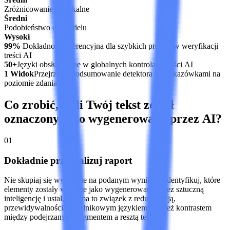
Zróżnicowanie leksykalne
Średni
Podobieństwo do modelu
Wysoki
99%
Dokładność referencyjna dla szybkich procesów weryfikacji
treści AI
50+
Języki obsługiwane w globalnych kontrolach treści AI
1 Widok
Przejrzyste podsumowanie detektora ze wskazówkami na
poziomie zdania
Co zrobić, jeśli Twój tekst został
oznaczony jako wygenerowany przez AI?
01
Dokładnie przeanalizuj raport
Nie skupiaj się wyłącznie na podanym wyniku. Zidentyfikuj, które
elementy zostały wykryte jako wygenerowane przez sztuczną
inteligencję i ustal, czy ma to związek z redundancją,
przewidywalnością, ogólnikowym językiem, czy też kontrastem
między podejrzanym fragmentem a resztą tekstu.