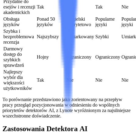
Przydatne do
esejów i recenzji
Tak
Tak
Tak
Nie
akademickich
Obsługa
Ponad 50
Angielski
Popularne
Popula
języków
języków
priorytetowo
języki
języki
Szybka i
bezproblemowa
Najszybszy
Umiarkowany
Szybki
Umiar
recenzja
Darmowy
dostęp do
Hojny
Ograniczony
Ograniczony
Ograni
szybkich
sprawdzeń
Najlepszy
wybór dla
Tak
Nie
Nie
Nie
większości
użytkowników
To porównanie przedstawiono jako zorientowany na przepływ
pracy przegląd pozycjonowania w odniesieniu do wspólnych
priorytetów detektorów AI, z Lynote wyróżnionym za najsilniejsze
wszechstronne doświadczenie.
Zastosowania Detektora AI