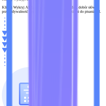
Kliknij Wykryj AI. Lynote sprawdza wzorce zdań, dobór słów,
przewidywalność i sygnały związane z narzędziami do pisania AI.