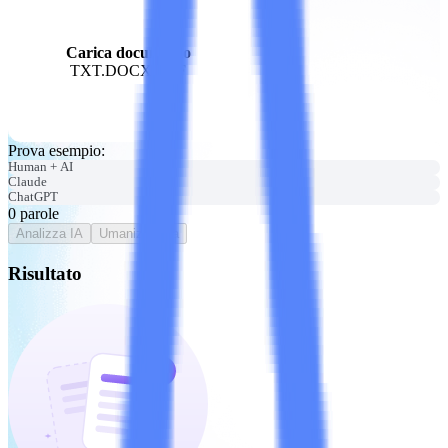
Carica documento
TXT.DOCX.PDF
Prova esempio
:
Human + AI
Claude
ChatGPT
0
parole
Analizza IA
Umanizza ora
Risultato