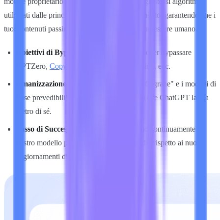
motore proprietario "Anti-AI" è addestrato sugli stessi algoritmi
utilizzati dalle principali piattaforme di rilevamento, garantendo che i
tuoi contenuti passino sempre come scritti da un essere umano.
Obiettivi di Bypass Specifici
: Ottimizzato per bypassare
GPTZero,
Copyleaks
,
Originality.ai
, Sapling, ecc.
Umanizzazione Profonda
: Rimuove le "filigrane" e i modelli di
frase prevedibili (perplessità & burstiness) che ChatGPT lascia
dietro di sé.
Tasso di Successo del 99%
: Aggiorniamo continuamente il
nostro modello per rimanere all'avanguardia rispetto ai nuovi
aggiornamenti di rilevamento AI.