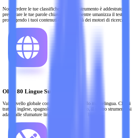
Non perdere le tue classifiche. Il nostro strumento è addestrato a
preservare le tue parole chiave cruciali mentre umanizza il testo,
proteggendo i tuoi contenuti dalle penalità dei motori di ricerca.
Oltre 80 Lingue Supportate
Vai a livello globale con una fluidità di livello madrelingua. Che si
tratti di inglese, spagnolo, francese o tedesco, il nostro strumento si
adatta alle sfumature linguistiche di oltre 80 lingue.