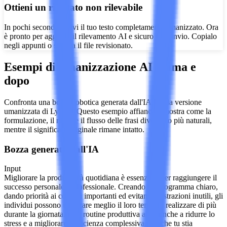
Ottieni un risultato non rilevabile
In pochi secondi, ricevi il tuo testo completamente umanizzato. Ora
è pronto per aggirare il rilevamento AI e sicuro per l'invio. Copialo
negli appunti o scarica il file revisionato.
Esempi di umanizzazione AI prima e
dopo
Confronta una bozza robotica generata dall'IA con la versione
umanizzata di Lynote. Questo esempio affiancato mostra come la
formulazione, il ritmo e il flusso delle frasi diventano più naturali,
mentre il significato originale rimane intatto.
Bozza generata dall'IA
Input
Migliorare la produttività quotidiana è essenziale per raggiungere il
successo personale e professionale. Creando un programma chiaro,
dando priorità ai compiti importanti ed evitando distrazioni inutili, gli
individui possono utilizzare meglio il loro tempo e realizzare di più
durante la giornata. Una routine produttiva aiuta anche a ridurre lo
stress e a migliorare l'efficienza complessiva. Sia che tu stia