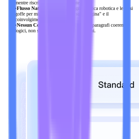
mentre riscrive il testo circostante.
•
Flusso Naturale
Corregge la grammatica robotica e le frasi
goffe per migliorare il "Tempo sulla Pagina" e il
coinvolgimento del lettore.
•
Nessun Contenuto "Spun"
Produce paragrafi coerenti e
logici, non solo un miscuglio di sinonimi.