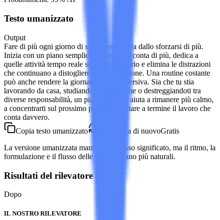
Testo umanizzato
Output
Fare di più ogni giorno di solito non deriva dallo sforzarsi di più.
Inizia con un piano semplice: decidi cosa conta di più, dedica a
quelle attività tempo reale sul tuo calendario e elimina le distrazioni
che continuano a distogliere la tua attenzione. Una routine costante
può anche rendere la giornata meno dispersiva. Sia che tu stia
lavorando da casa, studiando per un esame o destreggiandoti tra
diverse responsabilità, un piano chiaro ti aiuta a rimanere più calmo,
a concentrarti sul prossimo passo e a portare a termine il lavoro che
conta davvero.
Copia testo umanizzato
Umanizza di nuovo
Gratis
La versione umanizzata mantiene lo stesso significato, ma il ritmo, la
formulazione e il flusso delle frasi risultano più naturali.
Risultati del rilevatore IA
Dopo
IL NOSTRO RILEVATORE