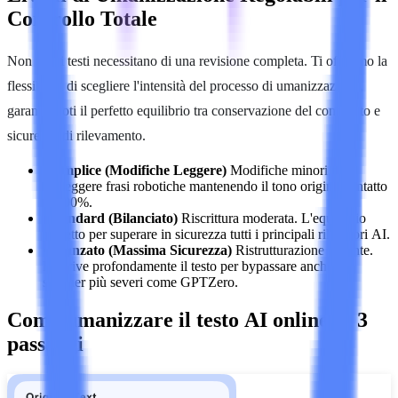
Controllo Totale
Non tutti i testi necessitano di una revisione completa. Ti offriamo la
flessibilità di scegliere l'intensità del processo di umanizzazione,
garantendoti il perfetto equilibrio tra conservazione del contenuto e
sicurezza di rilevamento.
•
Semplice (Modifiche Leggere)
Modifiche minori per
correggere frasi robotiche mantenendo il tono originale intatto
al 100%.
•
Standard (Bilanciato)
Riscrittura moderata. L'equilibrio
perfetto per superare in sicurezza tutti i principali rilevatori AI.
•
Avanzato (Massima Sicurezza)
Ristrutturazione pesante.
Riscrive profondamente il testo per bypassare anche gli
scanner più severi come GPTZero.
Come umanizzare il testo AI online in 3
passaggi