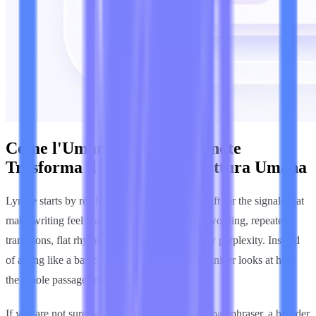
Come l'Umanizzatore AI Lynote
Trasforma il Testo AI in Scrittura Umana
Lynote starts by reading your AI-generated draft for the signals that
make writing feel machine-made: predictable wording, repeated
transitions, flat rhythm, low burstiness, and low perplexity. Instead
of acting like a basic paraphraser, this AI humanizer looks at how
the whole passage sounds and moves.
If you are not sure whether you need a simple paraphraser, a broader