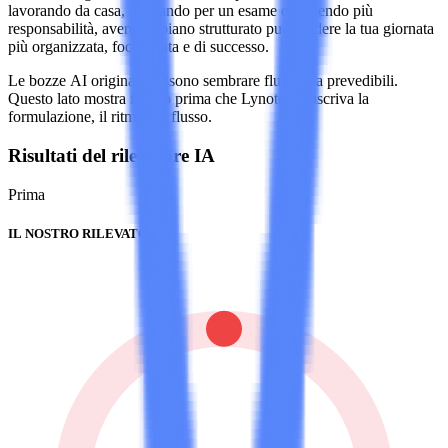
lavorando da casa, studiando per un esame o gestendo più
responsabilità, avere un piano strutturato può rendere la tua giornata
più organizzata, focalizzata e di successo.
Le bozze AI originali possono sembrare fluide ma prevedibili.
Questo lato mostra il testo prima che Lynote ne riscriva la
formulazione, il ritmo e il flusso.
Risultati del rilevatore IA
Prima
IL NOSTRO RILEVATORE