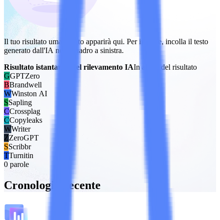
Il tuo risultato umanizzato apparirà qui. Per iniziare, incolla il testo
generato dall'IA nel riquadro a sinistra.
Risultato istantaneo del rilevamento IA
In attesa del risultato
G
GPTZero
B
Brandwell
W
Winston AI
S
Sapling
C
Crossplag
C
Copyleaks
W
Writer
Z
ZeroGPT
S
Scribbr
T
Turnitin
0 parole
Cronologia recente