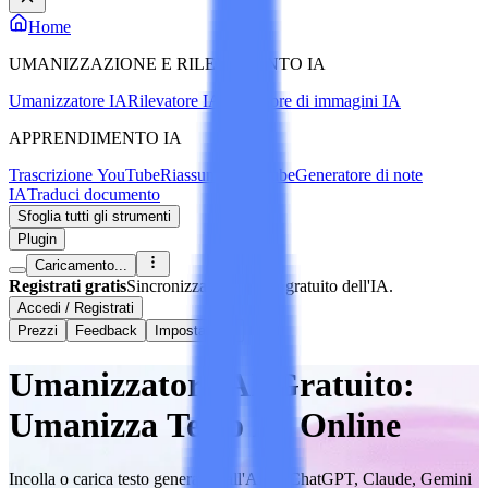
Home
UMANIZZAZIONE E RILEVAMENTO IA
Umanizzatore IA
Rilevatore IA
Rilevatore di immagini IA
APPRENDIMENTO IA
Trascrizione YouTube
Riassunto YouTube
Generatore di note
IA
Traduci documento
Sfoglia tutti gli strumenti
Plugin
Caricamento...
Registrati gratis
Sincronizza note e uso gratuito dell'IA.
Accedi / Registrati
Prezzi
Feedback
Impostazioni
Umanizzatore AI Gratuito:
Umanizza Testo AI Online
Incolla o carica testo generato dall'AI da ChatGPT, Claude, Gemini