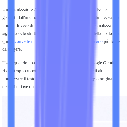
Un umanizzatore AI è uno strumento online che riscrive testi
generati dall'intelligenza artificiale in uno stile più naturale, vario e
umano. Invece di limitarsi a sostituire parole, Lynote analizza il
significato, la struttura della frase, il tono e il ritmo della tua bozza,
quindi
converte il testo AI in uno stile di scrittura umano
più facile
da leggere.
Usalo quando una bozza di ChatGPT, Claude o Google Gemini
risulta troppo robotica, ripetitiva o generica. Lynote ti aiuta a
umanizzare il testo AI mantenendo intatti il messaggio originale, i
dettagli chiave e le importanti parole chiave SEO.