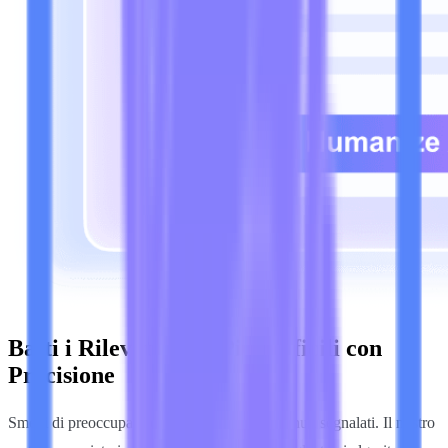
Batti i Rilevatori AI Più Difficili con
Precisione
Smetti di preoccuparti di falsi positivi o contenuti segnalati. Il nostro