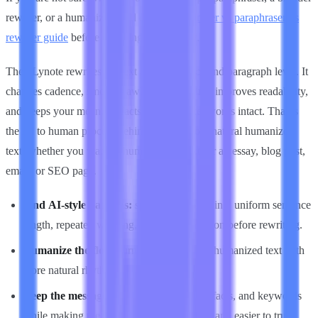
rewriter, or a humanizer, read our
AI humanizer vs paraphraser vs
rewriter guide
before choosing a workflow.
Then Lynote rewrites the text at the sentence and paragraph level. It
changes cadence, smooths awkward phrasing, improves readability,
and keeps your meaning, facts, and SEO keywords intact. That is
the AI to human process behind clearer, more natural humanized
text, whether you want to humanize AI text for an essay, blog post,
email, or SEO page.
Find AI-style patterns:
spot robotic phrasing, uniform sentence
length, repeated wording, and weak variation before rewriting.
Humanize the flow:
turn stiff AI text into humanized text with
more natural rhythm, tone, and transitions.
Keep the message intact:
preserve ideas, facts, and keywords
while making the output clearer, smoother, and easier to trust.