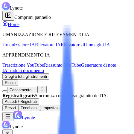
Lynote
Comprimi pannello
Home
UMANIZZAZIONE E RILEVAMENTO IA
Umanizzatore IA
Rilevatore IA
Rilevatore di immagini IA
APPRENDIMENTO IA
Trascrizione YouTube
Riassunto YouTube
Generatore di note
IA
Traduci documento
Sfoglia tutti gli strumenti
Plugin
Caricamento...
Registrati gratis
Sincronizza note e uso gratuito dell'IA.
Accedi / Registrati
Prezzi
Feedback
Impostazioni
Lynote
Lynote