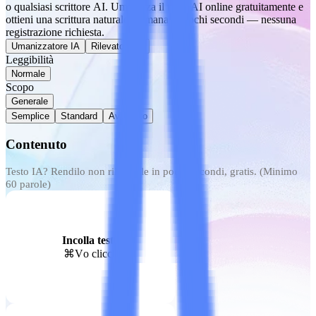
o qualsiasi scrittore AI. Umanizza il testo AI online gratuitamente e
ottieni una scrittura naturale e umana in pochi secondi — nessuna
registrazione richiesta.
Umanizzatore IA
Rilevatore IA
Leggibilità
Normale
Scopo
Generale
Semplice
Standard
Avanzato
Contenuto
Incolla testo
⌘V
o clicca