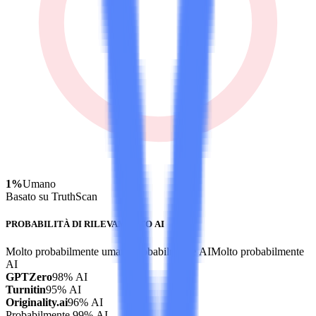
1%
Umano
Basato su TruthScan
PROBABILITÀ DI RILEVAMENTO AI
Molto probabilmente umano
Probabilmente AI
Molto probabilmente
AI
GPTZero
98% AI
Turnitin
95% AI
Originality.ai
96% AI
Probabilmente 99% AI