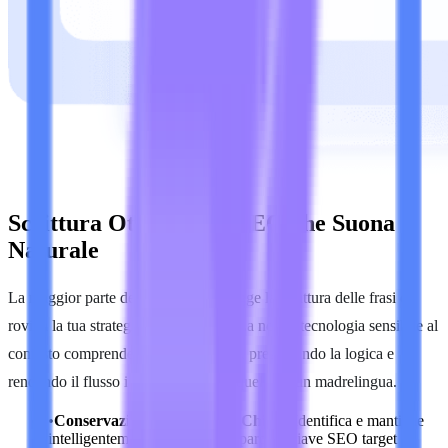
Scrittura Ottimizzata SEO che Suona
Naturale
La maggior parte dei riscrittori distrugge la struttura delle frasi e
rovina la tua strategia SEO. Noi no. La nostra tecnologia sensibile al
contesto comprende il tuo argomento, preservando la logica e
rendendo il flusso indistinguibile da quello di un madrelingua.
•
Conservazione delle Parole Chiave
Identifica e mantiene
intelligentemente intatte le tue parole chiave SEO target