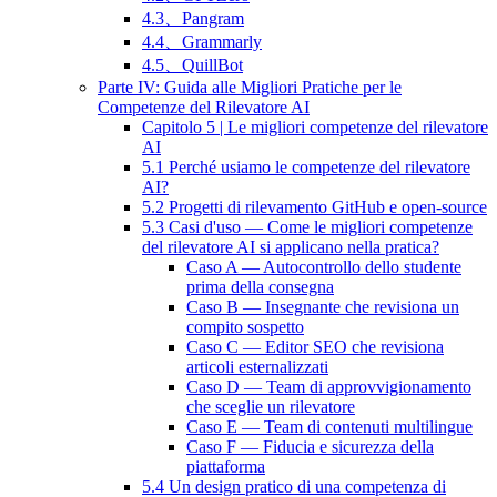
4.3、Pangram
4.4、Grammarly
4.5、QuillBot
Parte IV: Guida alle Migliori Pratiche per le
Competenze del Rilevatore AI
Capitolo 5 | Le migliori competenze del rilevatore
AI
5.1 Perché usiamo le competenze del rilevatore
AI?
5.2 Progetti di rilevamento GitHub e open-source
5.3 Casi d'uso — Come le migliori competenze
del rilevatore AI si applicano nella pratica?
Caso A — Autocontrollo dello studente
prima della consegna
Caso B — Insegnante che revisiona un
compito sospetto
Caso C — Editor SEO che revisiona
articoli esternalizzati
Caso D — Team di approvvigionamento
che sceglie un rilevatore
Caso E — Team di contenuti multilingue
Caso F — Fiducia e sicurezza della
piattaforma
5.4 Un design pratico di una competenza di