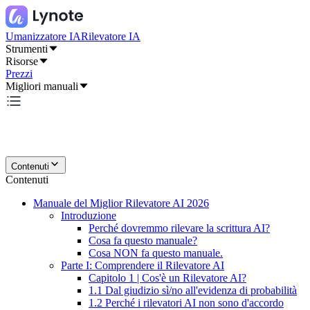
Umanizzatore IA
Rilevatore IA
Strumenti
Risorse
Prezzi
Migliori manuali
Contenuti
Contenuti
Manuale del Miglior Rilevatore AI 2026
Introduzione
Perché dovremmo rilevare la scrittura AI?
Cosa fa questo manuale?
Cosa NON fa questo manuale.
Parte I: Comprendere il Rilevatore AI
Capitolo 1 | Cos'è un Rilevatore AI?
1.1 Dal giudizio sì/no all'evidenza di probabilità
1.2 Perché i rilevatori AI non sono d'accordo