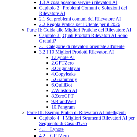
1.3 A cosa possono servire i rilevatori AI
Capitolo 2 | Problemi Comuni e Soluzioni del
Rilevatore AI
2.1 Sei problemi comuni del Rilevatore AI
2.2 Regola Pratica per l'Utente per il 2026
Parte II: Guida alle Migliori Pratiche del Rilevatore AI
Capitolo 3 | Quali Prodotti Rilevatori AI Sono
Gratuiti?
3.1 Categorie di rilevatori orientate all'utente
3.2 I 10 Migliori Prodotti Rilevatori AI
1.Lynote AI
2.GPTZero
3.Originality.ai
4.Copyleaks
5.Grammarly
6.QuillBot
7.Winston AI
8.ZeroGPT
9.BrandWell
10.Pangram
Parte III: Esempi Pratici di Rilevatori AI Intelligenti
Capitolo 4 | I Migliori Strumenti Rilevatori AI per
Segmento di Caso d'Uso
4.1、Lynote
4.2、GPTZero