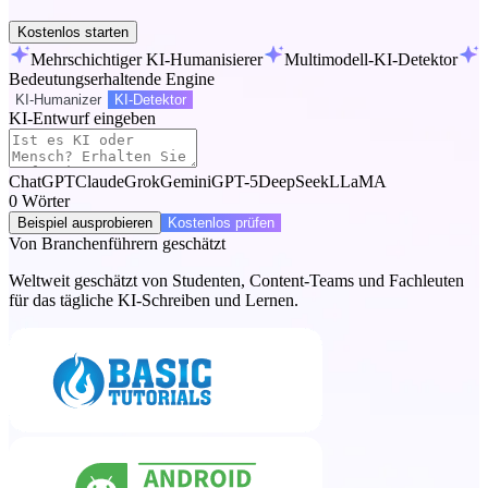
Kostenlos starten
Mehrschichtiger KI-Humanisierer
Multimodell-KI-Detektor
Bedeutungserhaltende Engine
KI-Humanizer
KI-Detektor
KI-Entwurf eingeben
ChatGPT
Claude
Grok
Gemini
GPT-5
DeepSeek
LLaMA
0
Wörter
Beispiel ausprobieren
Kostenlos prüfen
Von Branchenführern geschätzt
Weltweit geschätzt von Studenten, Content-Teams und Fachleuten
für das tägliche KI-Schreiben und Lernen.