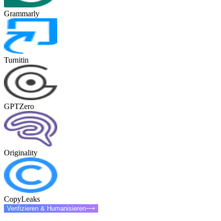
Grammarly
Turnitin
GPTZero
Originality
CopyLeaks
Verifizieren & Humanisieren
⟶