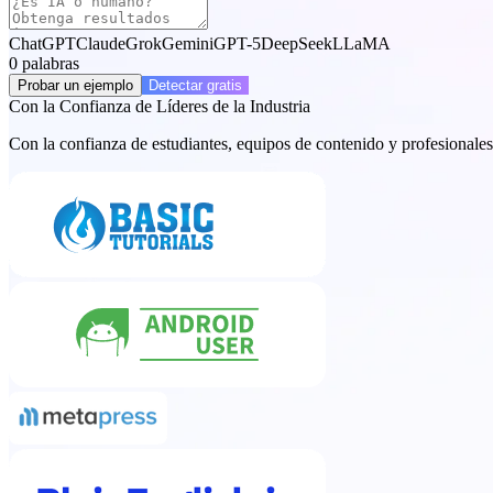
ChatGPT
Claude
Grok
Gemini
GPT-5
DeepSeek
LLaMA
0
palabras
Probar un ejemplo
Detectar gratis
Con la Confianza de Líderes de la Industria
Con la confianza de estudiantes, equipos de contenido y profesionales 