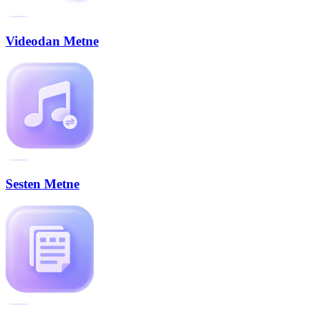
Videodan Metne
Sesten Metne