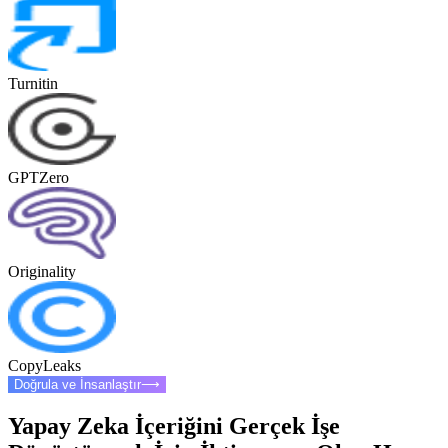
Turnitin
GPTZero
Originality
CopyLeaks
Doğrula ve İnsanlaştır
⟶
Yapay Zeka İçeriğini Gerçek İşe