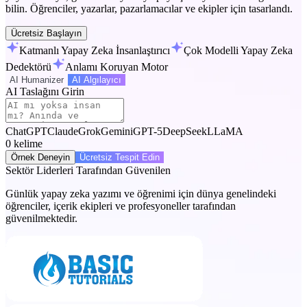
bilin. Öğrenciler, yazarlar, pazarlamacılar ve ekipler için tasarlandı.
Ücretsiz Başlayın
Katmanlı Yapay Zeka İnsanlaştırıcı
Çok Modelli Yapay Zeka
Dedektörü
Anlamı Koruyan Motor
AI Humanizer
AI Algılayıcı
AI Taslağını Girin
ChatGPT
Claude
Grok
Gemini
GPT-5
DeepSeek
LLaMA
0
kelime
Örnek Deneyin
Ücretsiz Tespit Edin
Sektör Liderleri Tarafından Güvenilen
Günlük yapay zeka yazımı ve öğrenimi için dünya genelindeki
öğrenciler, içerik ekipleri ve profesyoneller tarafından
güvenilmektedir.