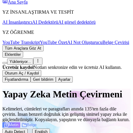
Ana Sayfa
YZ İNSANLAŞTIRMA VE TESPİT
AI İnsanlaştırıcı
AI Dedektörü
AI görsel dedektörü
YZ ÖĞRENME
YouTube Transkript
YouTube Özet
AI Not Oluşturucu
Belge Çevirisi
Tüm Araçlara Göz At
Eklentiler
Yükleniyor...
Ücretsiz kaydol
Notları senkronize edin ve ücretsiz AI kullanın.
Oturum Aç / Kaydol
Fiyatlandırma
Geri bildirim
Ayarlar
Yapay Zeka Metin Çevirmeni
Kelimeleri, cümleleri ve paragrafları anında 135'ten fazla dile
çevirin. İnsan benzeri doğruluk için gelişmiş sinirsel yapay zeka ile
güçlendirilmiştir. Kopyalayın, yapıştırın ve dünyayla bağlantı kurun.
Metin
Belge
Auto Detect
English