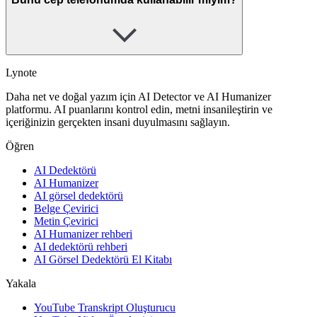
Lynote
Daha net ve doğal yazım için AI Detector ve AI Humanizer
platformu. AI puanlarını kontrol edin, metni insanileştirin ve
içeriğinizin gerçekten insani duyulmasını sağlayın.
Öğren
AI Dedektörü
AI Humanizer
AI görsel dedektörü
Belge Çevirici
Metin Çevirici
AI Humanizer rehberi
AI dedektörü rehberi
AI Görsel Dedektörü El Kitabı
Yakala
YouTube Transkript Oluşturucu