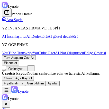
Lynote
Paneli Daralt
Ana Sayfa
YZ İNSANLAŞTIRMA VE TESPİT
AI İnsanlaştırıcı
AI Dedektörü
AI görsel dedektörü
YZ ÖĞRENME
YouTube Transkript
YouTube Özet
AI Not Oluşturucu
Belge Çevirisi
Tüm Araçlara Göz At
Eklentiler
Yükleniyor...
Ücretsiz kaydol
Notları senkronize edin ve ücretsiz AI kullanın.
Oturum Aç / Kaydol
Fiyatlandırma
Geri bildirim
Ayarlar
Lynote
Lynote