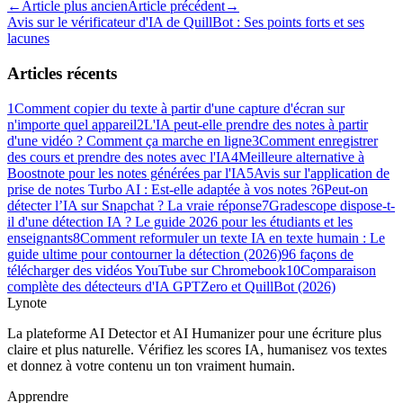
←
Article plus ancien
Article précédent
→
Avis sur le vérificateur d'IA de QuillBot : Ses points forts et ses
lacunes
Articles récents
1
Comment copier du texte à partir d'une capture d'écran sur
n'importe quel appareil
2
L'IA peut-elle prendre des notes à partir
d'une vidéo ? Comment ça marche en ligne
3
Comment enregistrer
des cours et prendre des notes avec l'IA
4
Meilleure alternative à
Boostnote pour les notes générées par l'IA
5
Avis sur l'application de
prise de notes Turbo AI : Est-elle adaptée à vos notes ?
6
Peut-on
détecter l’IA sur Snapchat ? La vraie réponse
7
Gradescope dispose-t-
il d'une détection IA ? Le guide 2026 pour les étudiants et les
enseignants
8
Comment reformuler un texte IA en texte humain : Le
guide ultime pour contourner la détection (2026)
9
6 façons de
télécharger des vidéos YouTube sur Chromebook
10
Comparaison
complète des détecteurs d'IA GPTZero et QuillBot (2026)
Lynote
La plateforme AI Detector et AI Humanizer pour une écriture plus
claire et plus naturelle. Vérifiez les scores IA, humanisez vos textes
et donnez à votre contenu un ton vraiment humain.
Apprendre