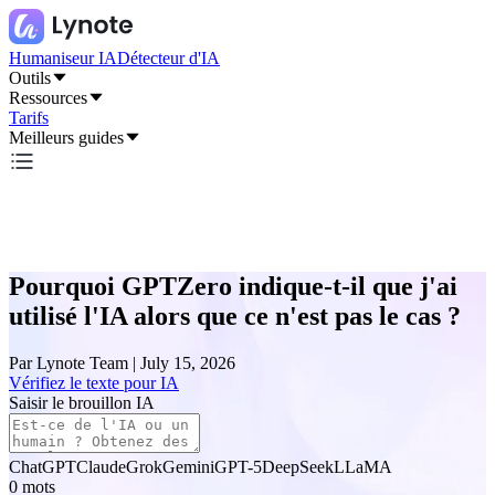
Humaniseur IA
Détecteur d'IA
Outils
Ressources
Tarifs
Meilleurs guides
Pourquoi GPTZero indique-t-il que j'ai
utilisé l'IA alors que ce n'est pas le cas ?
Par
Lynote Team
|
July 15, 2026
Vérifiez le texte pour IA
Saisir le brouillon IA
ChatGPT
Claude
Grok
Gemini
GPT-5
DeepSeek
LLaMA
0
mots