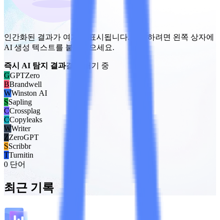
인간화된 결과가 여기에 표시됩니다. 시작하려면 왼쪽 상자에
AI 생성 텍스트를 붙여넣으세요.
즉시 AI 탐지 결과
결과 대기 중
G
GPTZero
B
Brandwell
W
Winston AI
S
Sapling
C
Crossplag
C
Copyleaks
W
Writer
Z
ZeroGPT
S
Scribbr
T
Turnitin
0 단어
최근 기록