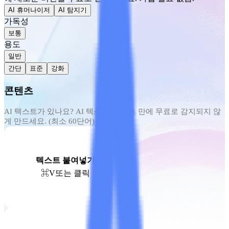
AI 휴머나이저
AI 탐지기
가독성
보통
용도
일반
간단
표준
강화
콘텐츠
텍스트 붙여넣기
⌘V
또는 클릭