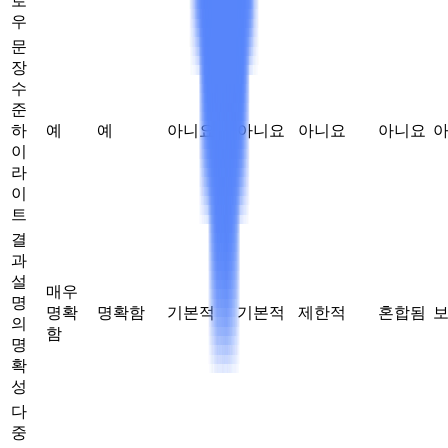
로
우
문
장
수
준
하
예
예
아니요
아니요
아니요
아니요
이
라
이
트
결
과
설
매우
명
명확
명확함
기본적
기본적
제한적
혼합됨
의
함
명
확
성
다
중