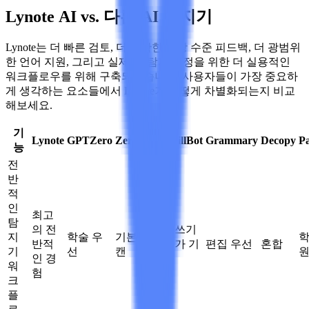
Lynote AI vs. 다른 AI 탐지기
Lynote는 더 빠른 검토, 더 명확한 문장 수준 피드백, 더 광범위
한 언어 지원, 그리고 실제 AI 탐지 결정을 위한 더 실용적인
워크플로우를 위해 구축되었습니다. 사용자들이 가장 중요하
게 생각하는 요소들에서 Lynote가 어떻게 차별화되는지 비교
해보세요.
기
Lynote
GPTZero
ZeroGPT
QuillBot
Grammary
Decopy
P
능
전
반
적
인
최고
탐
의 전
글쓰기
지
학술 우
기본 스
학
반적
추가 기
편집 우선
혼합
기
선
캔
인 경
능
워
험
크
플