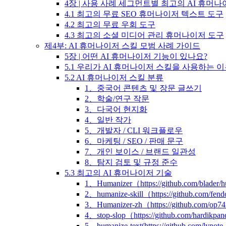
4장 | 사용 사례 세그먼트별 최고의 AI 휴머
4.1 최고의 무료 SEO 휴머나이저 텍스트 도구
4.2 최고의 무료 우회 도구
4.3 최고의 소셜 미디어 관리 휴머나이저 도구
제4부: AI 휴머나이저 스킬 모범 사례 가이드
5장 | 어떤 AI 휴머나이저 기능이 있나요?
5.1 우리가 AI 휴머나이저 스킬을 사용하는 
5.2 AI 휴머나이저 스킬 분류
1、중국어 콘텐츠 및 장문 글쓰기
2、학술/연구 작문
3、다국어 현지화
4、일반 작가
5、개발자 / CLI 워크플로우
6、마케팅 / SEO / 판매 문구
7、개인 보이스 / 브랜드 일관성
8、탐지 검토 및 규정 준수
5.3 최고의 AI 휴머나이저 기술
1、Humanizer（https://github.com/blader/
2、humanize-skill（https://github.com/fend
3、Humanizer-zh（https://github.com/op7
4、stop-slop（https://github.com/hardikpan
5、humanize-text(https://github.com/lynote-