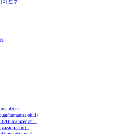
나이저 도구
이유
humanizer）
ouai/humanize-skill）
418/Humanizer-zh）
dya/stop-slop）
ai/humanize-text)