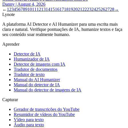
Danny
|
August 4, 2026
←
1
2
3
4
5
6
7
8
9
10
11
12
13
14
15
16
17
18
19
20
21
22
23
24
25
26
27
28
→
Lynote
A plataforma AI Detector e AI Humanizer para uma escrita mais
clara e natural. Verifique pontuações de IA, humanize textos e faça
seu conteúdo soar realmente humano.
Aprender
Detector de IA
Humanizador de IA
Detector de imagens com IA
Tradutor de documentos
Tradutor de texto
Manual do AI Humanizer
Manual do detector de IA
Manual do detector de imagens de IA
Capturar
Gerador de transcrições do YouTube
Resumidor de vídeos do YouTube
Vídeo para texto
Áudio para texto