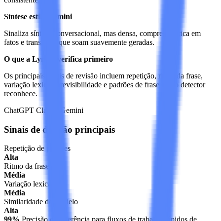
Síntese estilo Gemini
Sinaliza síntese conversacional, mas densa, compressão rica em
fatos e transições que soam suavemente geradas.
O que a Lynote verifica primeiro
Os principais sinais de revisão incluem repetição, ritmo da frase,
variação lexical, previsibilidade e padrões de frase que o detector
reconhece.
ChatGPT
Claude
Gemini
Sinais de deteção principais
Repetição de padrões
Alta
Ritmo da frase
Média
Variação lexical
Média
Similaridade do modelo
Alta
99%
Precisão de referência para fluxos de trabalho rápidos de