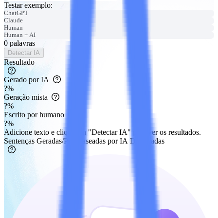
Testar exemplo
:
ChatGPT
Claude
Human
Human + AI
0
palavras
Detectar IA
Resultado
Gerado por IA
?
%
Geração mista
?
%
Escrito por humano
?
%
Adicione texto e clique em "Detectar IA" para ver os resultados.
Sentenças Geradas/Parafraseadas por IA Destacadas