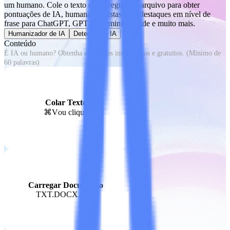
um humano. Cole o texto ou carregue um arquivo para obter
pontuações de IA, humanas e mistas com destaques em nível de
frase para ChatGPT, GPT-5, Gemini, Claude e muito mais.
Humanizador de IA
Detector de IA
Conteúdo
Colar Texto
⌘V
ou clique
Carregar Documento
TXT.DOCX.PDF