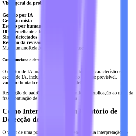
Visão geral da probabilidade de IA
Gerado por IA
Geração mista
Escrito por humanos
10%
Semelhante a humano
Sinais detectados
Resumo da revisão
Mais humano
Relatório claro
Pistas de frases
Como funciona o detector de IA da Lynote
O detetor de IA analisa padrões frequentemente característicos da
escrita de IA, incluindo repetições, ritmo de frase previsível,
variação limitada e frases ligadas a modelos.
Repetição de padrões
Ritmo de frase uniforme
Explicação ao nível da
frase
Pontuação de semelhança humana
Como Interpretar o Seu Relatório de
Detecção de IA
O valor de uma pontuação de IA depende da sua interpretação do