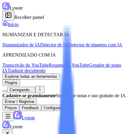
Lynote
Recolher painel
Início
HUMANIZAR E DETECTAR IA
Humanizador de IA
Detector de IA
Detector de imagens com IA
APRENDIZADO COM IA
Transcrição do YouTube
Resumo do YouTube
Gerador de notas
IA
Traduzir documento
Explorar todas as ferramentas
Plugins
Carregando...
Cadastre-se gratuitamente
Sincronize notas e uso gratuito de IA.
Entrar / Registrar
Preços
Feedback
Configurações
Lynote
Lynote