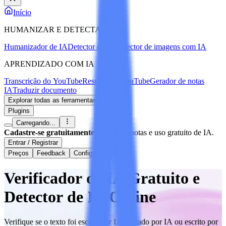
Início
HUMANIZAR E DETECTAR IA
Humanizador de IA
Detector de IA
Detector de imagens com IA
APRENDIZADO COM IA
Transcrição do YouTube
Resumo do YouTube
Gerador de notas
IA
Traduzir documento
Explorar todas as ferramentas
Plugins
Carregando...
Cadastre-se gratuitamente
Sincronize notas e uso gratuito de IA.
Entrar / Registrar
Preços
Feedback
Configurações
Verificador de IA Gratuito e
Detector de IA Online
Verifique se o texto foi escrito por IA, editado por IA ou escrito por