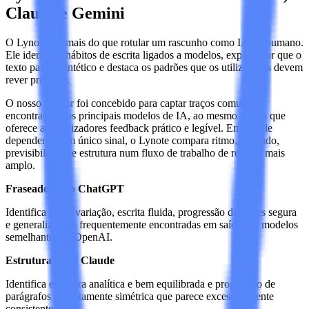
Claude e Gemini
O Lynote faz mais do que rotular um rascunho como IA ou humano.
Ele identifica hábitos de escrita ligados a modelos, explica por que o
texto parece sintético e destaca os padrões que os utilizadores devem
rever primeiro.
O nosso detetor foi concebido para captar traços comuns
encontrados nos principais modelos de IA, ao mesmo tempo que
oferece aos utilizadores feedback prático e legível. Em vez de
depender de um único sinal, o Lynote compara ritmo, fraseado,
previsibilidade e estrutura num fluxo de trabalho de revisão mais
amplo.
Fraseado estilo ChatGPT
Identifica baixa variação, escrita fluida, progressão de frases segura
e generalizações frequentemente encontradas em saídas de modelos
semelhantes ao OpenAI.
Estrutura estilo Claude
Identifica estrutura analítica e bem equilibrada e progressão de
parágrafos perfeitamente simétrica que parece excessivamente
consistente.