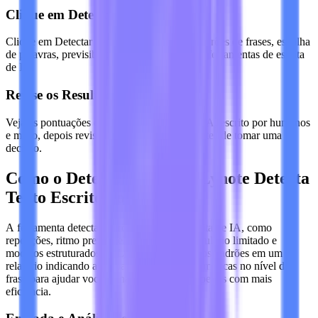
Clique em Detectar IA
Clique em Detectar IA. O Lynote verifica padrões de frases, escolha
de palavras, previsibilidade e sinais ligados a ferramentas de escrita
de IA.
Revise os Resultados
Veja as pontuações de conteúdo gerado por IA, escrito por humanos
e misto, depois revise as frases destacadas antes de tomar uma
decisão.
Como o Detector de IA da Lynote Detecta
Texto Escrito por IA
A ferramenta detecta padrões típicos da escrita de IA, como
repetições, ritmo previsível das frases, vocabulário limitado e
modelos estruturados. O Lynote transforma os padrões em um
relatório indicando a probabilidade de IA com dicas no nível da
frase para ajudar você a analisar trechos suspeitos com mais
eficiência.