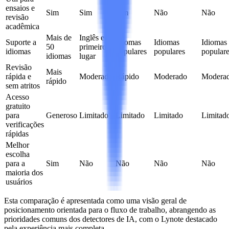
ensaios e
Sim
Sim
Sim
Não
Não
revisão
acadêmica
Mais de
Inglês em
Suporte a
Idiomas
Idiomas
Idiomas
50
primeiro
idiomas
populares
populares
popular
idiomas
lugar
Revisão
Mais
rápida e
Moderado
Rápido
Moderado
Modera
rápido
sem atritos
Acesso
gratuito
para
Generoso
Limitado
Limitado
Limitado
Limitad
verificações
rápidas
Melhor
escolha
para a
Sim
Não
Não
Não
Não
maioria dos
usuários
Esta comparação é apresentada como uma visão geral de
posicionamento orientada para o fluxo de trabalho, abrangendo as
prioridades comuns dos detectores de IA, com o Lynote destacado
pela experiência mais completa.