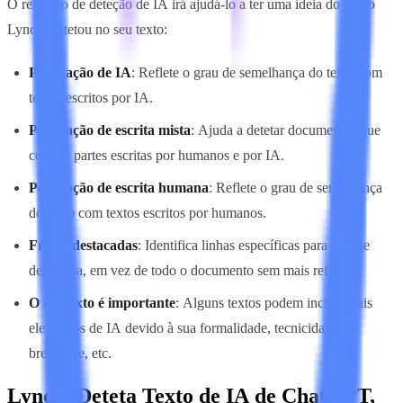
O relatório de deteção de IA irá ajudá-lo a ter uma ideia do que o
Lynote detetou no seu texto:
Pontuação de IA
: Reflete o grau de semelhança do texto com
textos escritos por IA.
Pontuação de escrita mista
: Ajuda a detetar documentos que
contêm partes escritas por humanos e por IA.
Pontuação de escrita humana
: Reflete o grau de semelhança
do texto com textos escritos por humanos.
Frases destacadas
: Identifica linhas específicas para análise
detalhada, em vez de todo o documento sem mais reflexão.
O contexto é importante
: Alguns textos podem incluir mais
elementos de IA devido à sua formalidade, tecnicidade,
brevidade, etc.
Lynote Deteta Texto de IA de ChatGPT,