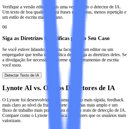
Verifique a versão editada mais uma vez usando o detector de IA.
Um texto de boa qualidade terá frases mais claras, menos repetição e
um estilo de escrita mais humano.
06
Siga as Diretrizes Específicas para o Seu Caso
Se você estiver lidando com uma faculdade, um editor ou um
empregador que tenha uma política de IA, siga as diretrizes deles. Se
a divulgação for necessária, informe quais ferramentas de escrita
você usou.
Detectar Texto de IA
Lynote AI vs. Outros Detectores de IA
O Lynote foi desenvolvido para uma revisão mais rápida, feedback
mais claro ao nível da frase, suporte a idiomas mais amplo e um
fluxo de trabalho mais prático para decisões reais de detecção de IA.
Compare como o Lynote se destaca nos fatores que os usuários mais
valorizam.