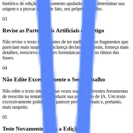
histórico de edição do documento ajudarão você a determinar sua
origem e a provar que é, de fato, seu próprio trabalho.
03
Revise as Partes Mais Artificiais do Artigo
Não revise o texto inteiro antes de ter melhorado os fragmentos que
pareciam mais suspeitos. Esclareça declarações gerais, forneça mais
detalhes, reescreva transições formulaicas e varie os ritmos das
frases.
04
Não Edite Excessivamente o Seu Trabalho
Não edite o texto inteiro várias vezes usando diferentes ferramentas
de reescrita na tentativa de reduzir sua pontuação de IA. Um texto
excessivamente polido pode parecer perfeito demais e, portanto,
mais suspeito.
05
Teste Novamente Após a Edição