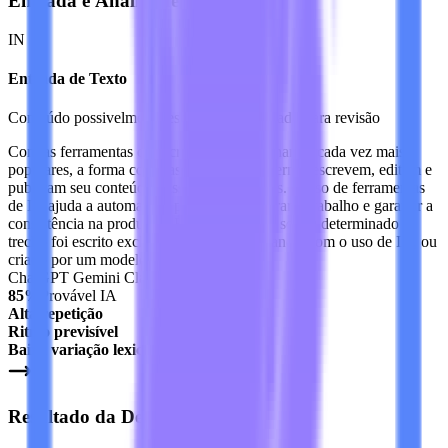
Entrada e Análise de Sinais
IN
Entrada de Texto
Conteúdo possivelmente escrito por IA colado para revisão
Com as ferramentas de escrita de IA se tornando cada vez mais
populares, a forma como as empresas modernas escrevem, editam e
publicam seu conteúdo passa por mudanças. O uso de ferramentas
de IA ajuda a automatizar processos, acelerar o trabalho e garantir a
consistência na produção. É crucial avaliar se um determinado
trecho foi escrito exclusivamente por humanos, com o uso de IA, ou
criado por um modelo de IA.
ChatGPT
Gemini
Claude
85%
Provável IA
Alta repetição
Ritmo previsível
Baixa variação lexical
Resultado da Detecção de IA