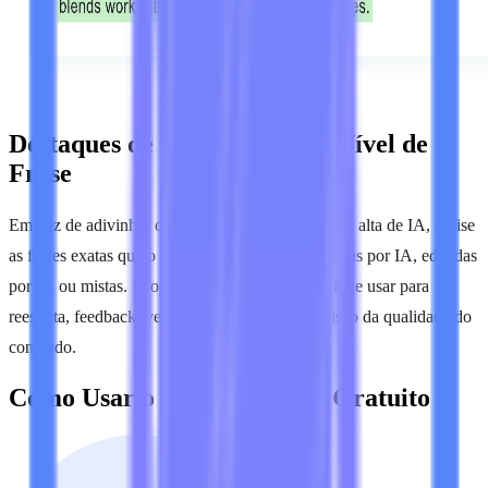
Destaques de Texto de IA em Nível de
Frase
Em vez de adivinhar o que causou uma pontuação alta de IA, revise
as frases exatas que o Lynote sinaliza como geradas por IA, editadas
por IA ou mistas. Isso torna o relatório mais fácil de usar para
reescrita, feedback, verificações editoriais e revisão da qualidade do
conteúdo.
Como Usar o Detector de IA Gratuito