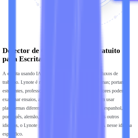
Detector de Conteúdo de IA Gratuito
para Escrita Global
A escrita usando IA ocorre em todos os idiomas e fluxos de
trabalho. Lynote é multilíngue com mais de 50 idiomas; portanto,
estudantes, professores, especialistas em SEO e editores podem
examinar ensaios, artigos, relatórios e aplicações sem usar
plataformas diferentes. Seja você escreva em inglês, espanhol,
português, alemão, italiano, francês, japonês e muitos outros
idiomas, o Lynote pode identificar a pontuação de IA nesse idioma
específico.