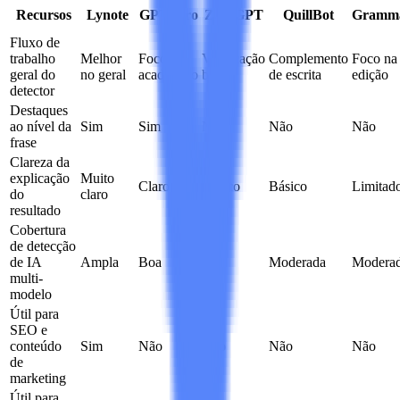
Recursos
Lynote
GPTZero
ZeroGPT
QuillBot
Gramm
Fluxo de
trabalho
Melhor
Foco
Verificação
Complemento
Foco na
geral do
no geral
acadêmico
básica
de escrita
edição
detector
Destaques
ao nível da
Sim
Sim
Não
Não
Não
frase
Clareza da
explicação
Muito
Claro
Básico
Básico
Limitad
do
claro
resultado
Cobertura
de detecção
de IA
Ampla
Boa
Boa
Moderada
Modera
multi-
modelo
Útil para
SEO e
conteúdo
Sim
Não
Não
Não
Não
de
marketing
Útil para