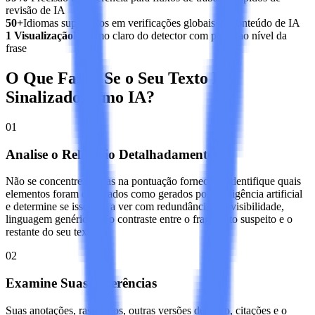
revisão de IA
50+
Idiomas suportados em verificações globais de conteúdo de IA
1 Visualização
Resumo claro do detector com pistas ao nível da
frase
O Que Fazer Se o Seu Texto Foi
Sinalizado como IA?
01
Analise o Relatório Detalhadamente
Não se concentre apenas na pontuação fornecida. Identifique quais
elementos foram detectados como gerados por inteligência artificial
e determine se isso tem a ver com redundância, previsibilidade,
linguagem genérica ou o contraste entre o fragmento suspeito e o
restante do seu texto.
02
Examine Suas Referências
Suas anotações, rascunhos, outras versões do texto, citações e o