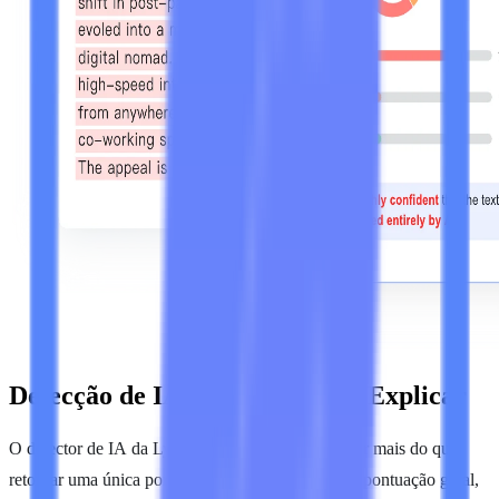
Detecção de IA Que Você Pode Explicar
O detector de IA da Lynote foi projetado para fazer mais do que
retornar uma única porcentagem. Ele fornece uma pontuação geral,