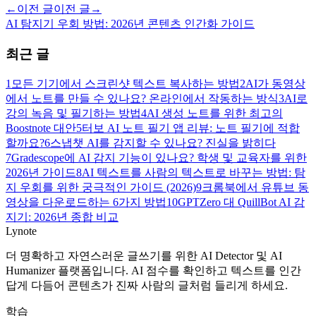
←
이전 글
이전 글
→
AI 탐지기 우회 방법: 2026년 콘텐츠 인간화 가이드
최근 글
1
모든 기기에서 스크린샷 텍스트 복사하는 방법
2
AI가 동영상
에서 노트를 만들 수 있나요? 온라인에서 작동하는 방식
3
AI로
강의 녹음 및 필기하는 방법
4
AI 생성 노트를 위한 최고의
Boostnote 대안
5
터보 AI 노트 필기 앱 리뷰: 노트 필기에 적합
할까요?
6
스냅챗 AI를 감지할 수 있나요? 진실을 밝히다
7
Gradescope에 AI 감지 기능이 있나요? 학생 및 교육자를 위한
2026년 가이드
8
AI 텍스트를 사람의 텍스트로 바꾸는 방법: 탐
지 우회를 위한 궁극적인 가이드 (2026)
9
크롬북에서 유튜브 동
영상을 다운로드하는 6가지 방법
10
GPTZero 대 QuillBot AI 감
지기: 2026년 종합 비교
Lynote
더 명확하고 자연스러운 글쓰기를 위한 AI Detector 및 AI
Humanizer 플랫폼입니다. AI 점수를 확인하고 텍스트를 인간
답게 다듬어 콘텐츠가 진짜 사람의 글처럼 들리게 하세요.
학습