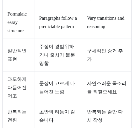
Formulaic
Paragraphs follow a
Vary transitions and
essay
predictable pattern
reasoning
structure
주장이 광범위하
일반적인
구체적인 증거 추
거나 출처가 불분
표현
가
명함
과도하게
문장이 고르게 다
자연스러운 목소리
다듬어진
듬어진 느낌
를 되찾으세요
어조
반복되는
초안의 리듬이 같
반복되는 줄만 다
전환
습니다
시 작성