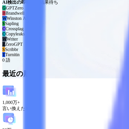
AI検出の即時結果
結果待ち
G
GPTZero
B
Brandwell
W
Winston AI
S
Sapling
C
Crossplag
C
Copyleaks
W
Writer
Z
ZeroGPT
S
Scribbr
T
Turnitin
0 語
最近の履歴
1,000万+
言い換えた単語数