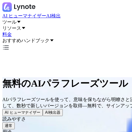
AI ヒューマナイザー
AI検出
ツール
リソース
料金
おすすめハンドブック
無料のAIパラフレーズツー
AIパラフレーズツールを使って、意味を保ちながら明瞭さ
して、数秒で新しいバージョンを取得—無料で、サインアッ
AI ヒューマナイザー
AI検出器
読みやすさ
通常