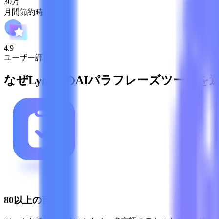
30万
月間節約時間
4.9
ユーザー評価
なぜLynoteのAIパラフレーズツール
80以上の言語