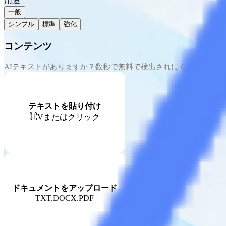
用途
一般
シンプル
標準
強化
コンテンツ
テキストを貼り付け
⌘V
またはクリック
ドキュメントをアップロード
TXT.DOCX.PDF