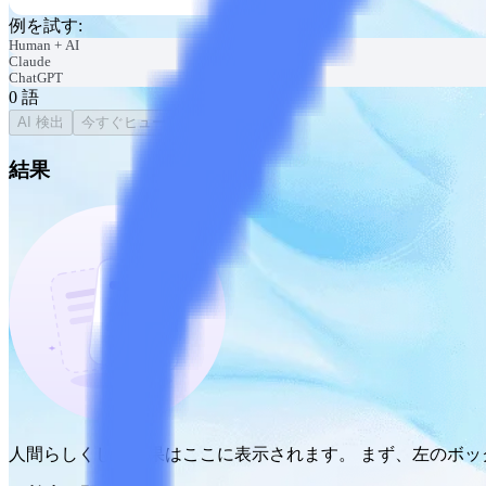
例を試す
:
Human + AI
Claude
ChatGPT
0
語
AI 検出
今すぐヒューマナイズ
結果
人間らしくした結果はここに表示されます。 まず、左のボッ