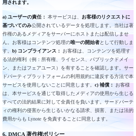
用されます。
a) ユーザーの責任：
本サービスは、
お客様のリクエストに
基づいてのみ
公開されているデータを処理します。当社は著
作権のあるメディアをサーバーにホストまたは配信しませ
ん。お客様はコンテンツ処理の
唯一の開始者
として行動しま
す。
b) コンプライアンス：
お客様は、コンテンツを処理す
る法的権利（例：所有権、ライセンス、パブリックドメイ
ン、またはフェアユース）を有することを確認します。サー
ドパーティプラットフォームの利用規約に違反する方法で本
サービスを使用しないことに同意します。
c) 補償：
お客様
は、本サービスを通じて取得したメディアの使用から生じる
すべての法的結果に対して全責任を負います。サードパーテ
ィの権利の侵害から生じるいかなる請求、損害、または法的
費用からも Lynote を免責することに同意します。
6. DMCA 著作権ポリシー