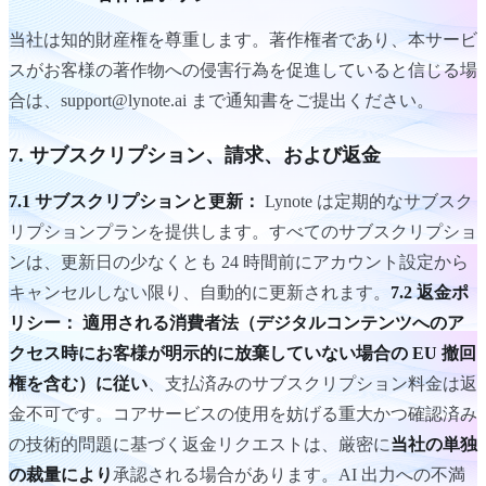
当社は知的財産権を尊重します。著作権者であり、本サービ
スがお客様の著作物への侵害行為を促進していると信じる場
合は、support@lynote.ai まで通知書をご提出ください。
7. サブスクリプション、請求、および返金
7.1 サブスクリプションと更新：
Lynote は定期的なサブスク
リプションプランを提供します。すべてのサブスクリプショ
ンは、更新日の少なくとも 24 時間前にアカウント設定から
キャンセルしない限り、自動的に更新されます。
7.2 返金ポ
リシー：
適用される消費者法（デジタルコンテンツへのア
クセス時にお客様が明示的に放棄していない場合の EU 撤回
権を含む）に従い
、支払済みのサブスクリプション料金は返
金不可です。コアサービスの使用を妨げる重大かつ確認済み
の技術的問題に基づく返金リクエストは、厳密に
当社の単独
の裁量により
承認される場合があります。AI 出力への不満