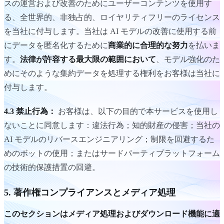
スの運営および改善のためにユーザーコンテンツを使用す
る、全世界的、非独占的、ロイヤリティフリーのライセンス
を当社に付与します。当社は AI モデルの改善に使用する前
にデータを匿名化するために
商業的に合理的な努力
を払いま
す。
法律が許容する最大限の範囲において
、モデル強化のた
めにそのような集約データを処理する権利をお客様は当社に
付与します。
4.3 禁止行為：
お客様は、以下の目的で本サービスを使用し
ないことに同意します：違法行為；知的財産の侵害；当社の
AI モデルのリバースエンジニアリング；制限を回避するた
めのボットの使用；またはサードパーティプラットフォーム
の技術的保護措置の回避。
5. 著作権コンプライアンスとメディア処理
このセクションはメディア処理およびダウンロード機能に適