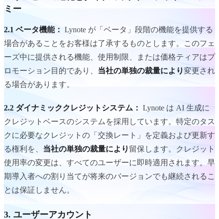
ミー
2.1 ベータ機能：
Lynote が「ベータ」段階の機能を提供する
場合があることをお客様は了承するものとします。このフェ
ーズ中に提供される機能、使用制限、または価格ティアはプ
ロモーション目的であり、
当社の単独の裁量により
変更され
る場合があります。
2.2 ダイナミッククレジットシステム：
Lynote は AI 生成に
クレジットベースのシステムを採用しています。特定のタス
クに必要なクレジットの「交換レート」を定義および更新す
る権利を、
当社の単独の裁量により
留保します。クレジット
使用率の変更は、すべてのユーザーに即時適用されます。早
期導入者への割り当てが将来のバージョンでも継続されるこ
とは保証しません。
3. ユーザーアカウント