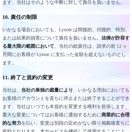
ます。当社はそのような中断に対して責任を負いません。
10. 責任の制限
いかなる場合においても、Lynote は間接的、付随的、特別、
または結果的損害について責任を負いません。
法律が許容す
る最大限の範囲において
、当社の総責任は、請求の前 12 ヶ
月間にお客様が Lynote に支払った金額を超えないものとし
ます。
11. 終了と規約の変更
当社は、
当社の単独の裁量により
、いかなる理由においても
お客様のアカウントを直ちに停止または終了することができ
ます。当社はいつでも本規約を変更する権利を留保します。
重大な変更についてはお客様に通知するために
商業的に合理
的な努力
を払い、変更は別段の定めがない限り掲載後直ちに
有効となります。本サービスを継続して使用することによ