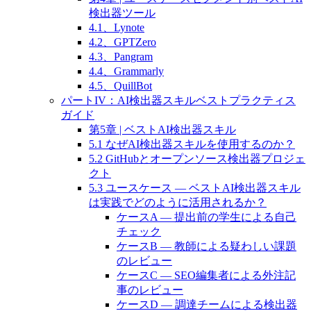
検出器ツール
4.1、Lynote
4.2、GPTZero
4.3、Pangram
4.4、Grammarly
4.5、QuillBot
パートIV：AI検出器スキルベストプラクティス
ガイド
第5章 | ベストAI検出器スキル
5.1 なぜAI検出器スキルを使用するのか？
5.2 GitHubとオープンソース検出器プロジェ
クト
5.3 ユースケース — ベストAI検出器スキル
は実践でどのように活用されるか？
ケースA — 提出前の学生による自己
チェック
ケースB — 教師による疑わしい課題
のレビュー
ケースC — SEO編集者による外注記
事のレビュー
ケースD — 調達チームによる検出器