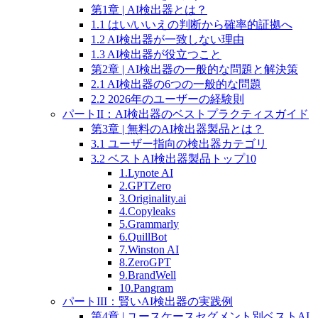
第1章 | AI検出器とは？
1.1 はい/いいえの判断から確率的証拠へ
1.2 AI検出器が一致しない理由
1.3 AI検出器が役立つこと
第2章 | AI検出器の一般的な問題と解決策
2.1 AI検出器の6つの一般的な問題
2.2 2026年のユーザーの経験則
パートII：AI検出器のベストプラクティスガイド
第3章 | 無料のAI検出器製品とは？
3.1 ユーザー指向の検出器カテゴリ
3.2 ベストAI検出器製品トップ10
1.Lynote AI
2.GPTZero
3.Originality.ai
4.Copyleaks
5.Grammarly
6.QuillBot
7.Winston AI
8.ZeroGPT
9.BrandWell
10.Pangram
パートIII：賢いAI検出器の実践例
第4章 | ユースケースセグメント別ベストAI