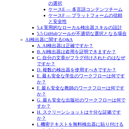
の選択
ケースE — 多言語コンテンツチーム
ケースF — プラットフォームの信頼
と安全性
5.4 実用的なローカル検出器スキルの設計
5.5 GitHubツールが不適切な選択となる場合
AI検出器に関するQ&A
A. AI検出器は正確ですか？
B. AI検出器は盗用を証明できますか？
C. 自分の文章がフラグ付けされたのはなぜ
ですか？
D. 複数の検出器を使用すべきですか？
E. 最も安全な学生のワークフローは何です
か？
F. 最も安全な教師のワークフローは何です
か？
G. 最も安全な出版社のワークフローは何で
すか？
H. スクリーンショットは十分な証拠です
か？
I. 機密テキストを無料検出器に貼り付ける