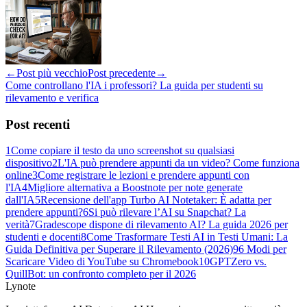
←
Post più vecchio
Post precedente
→
Come controllano l'IA i professori? La guida per studenti su
rilevamento e verifica
Post recenti
1
Come copiare il testo da uno screenshot su qualsiasi
dispositivo
2
L'IA può prendere appunti da un video? Come funziona
online
3
Come registrare le lezioni e prendere appunti con
l'IA
4
Migliore alternativa a Boostnote per note generate
dall'IA
5
Recensione dell'app Turbo AI Notetaker: È adatta per
prendere appunti?
6
Si può rilevare l’AI su Snapchat? La
verità
7
Gradescope dispone di rilevamento AI? La guida 2026 per
studenti e docenti
8
Come Trasformare Testi AI in Testi Umani: La
Guida Definitiva per Superare il Rilevamento (2026)
9
6 Modi per
Scaricare Video di YouTube su Chromebook
10
GPTZero vs.
QuillBot: un confronto completo per il 2026
Lynote