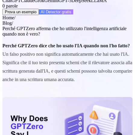
ChatGPT
Claude
Grok
Gemini
GPT-5
DeepSeek
LLaMA
0
parole
Prova un esempio
AI Detector gratis
Home
/
Blog
/
Perché GPTZero afferma che ho utilizzato l'intelligenza artificiale
quando non è vero?
Perché GPTZero dice che ho usato l'IA quando non l'ho fatto?
Un falso positivo non significa automaticamente che hai usato l'IA.
Significa che il tuo testo presenta schemi che il rilevatore associa alla
scrittura generata dall'IA, e questi schemi possono talvolta comparire
anche in una scrittura umana accurata.