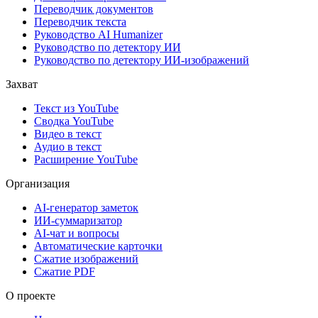
Переводчик документов
Переводчик текста
Руководство AI Humanizer
Руководство по детектору ИИ
Руководство по детектору ИИ-изображений
Захват
Текст из YouTube
Сводка YouTube
Видео в текст
Аудио в текст
Расширение YouTube
Организация
AI-генератор заметок
ИИ-суммаризатор
AI-чат и вопросы
Автоматические карточки
Сжатие изображений
Сжатие PDF
О проекте