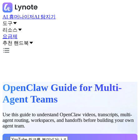
AI 휴머나이저
AI 탐지기
도구
리소스
요금제
추천 핸드북
OpenClaw Guide for Multi-
Agent Teams
Use this guide to understand OpenClaw videos, transcripts, multi-
agent routing, workspaces, and handoffs before building your own
agent team.