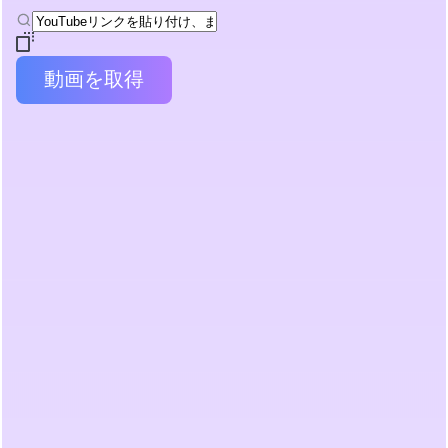
動画を取得
動画を取得
例：