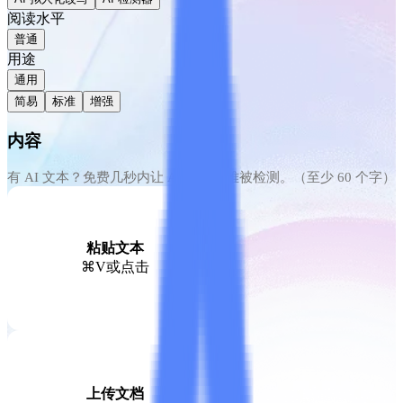
阅读水平
普通
用途
通用
简易
标准
增强
内容
粘贴文本
⌘V
或点击
上传文档