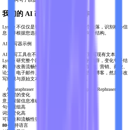
我们的 AI 改写工具如何工作
Lynote 不仅仅是替换同义词。它会阅读整个段落，识别核心信
息，并根据您选择的写作目的重建措辞和句子结构。
AI 改写器示例
AI 改写工具在不改变其背后思想的情况下重写现有文本。
Lynote 研究整个段落的上下文，替换重复的措辞，变化句子结
构，并改善流畅性。选择一个目的，例如学术、营销、商业、
论文、电子邮件、法律、故事、信件、报告或博客，然后将改
写结果与原始文本进行比较，再进行复制。
AI Paraphraser
Sentence Rephraser
Paragraph Rephraser
改写时的变化
意义保留
信息准确
句子重组
高
词汇变化
高
可读性和流畅性
强
80+
支持语言