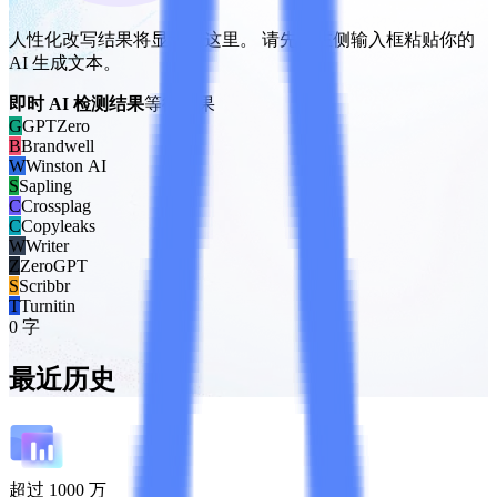
人性化改写结果将显示在这里。 请先在左侧输入框粘贴你的
AI 生成文本。
即时 AI 检测结果
等待结果
G
GPTZero
B
Brandwell
W
Winston AI
S
Sapling
C
Crossplag
C
Copyleaks
W
Writer
Z
ZeroGPT
S
Scribbr
T
Turnitin
0 字
最近历史
超过 1000 万