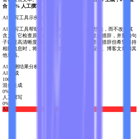
合，0% 人工撰写
。
AI 改写工具示例文本
AI 改写工具帮助作者以新的方式表达现有想法，而不改变其
含义。它检查原始段落的上下文，替换重复的措辞，并重构句
子以提高清晰度和流畅度。作者可以在需要新措辞但希望保持
相同信息时，将其用于论文、电子邮件、报告、博客文章和其
他草稿。
AI 检测结果分析
AI 生成
100
%
混合生成
0
%
人工撰写
0
%
AI