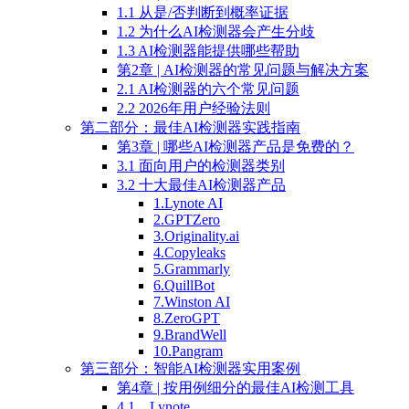
1.1 从是/否判断到概率证据
1.2 为什么AI检测器会产生分歧
1.3 AI检测器能提供哪些帮助
第2章 | AI检测器的常见问题与解决方案
2.1 AI检测器的六个常见问题
2.2 2026年用户经验法则
第二部分：最佳AI检测器实践指南
第3章 | 哪些AI检测器产品是免费的？
3.1 面向用户的检测器类别
3.2 十大最佳AI检测器产品
1.Lynote AI
2.GPTZero
3.Originality.ai
4.Copyleaks
5.Grammarly
6.QuillBot
7.Winston AI
8.ZeroGPT
9.BrandWell
10.Pangram
第三部分：智能AI检测器实用案例
第4章 | 按用例细分的最佳AI检测工具
4.1、Lynote