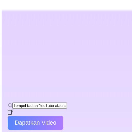
Humanizer AI
Detektor AI
Alat
Sumber Daya
Harga
Panduan terbaik
Peringkas Link YouTube
Ubah link YouTube apa pun menjadi catatan belajar terstruktur, rangk
Dapatkan Video