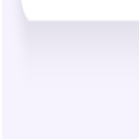
25:22
130K+
Link Diproses