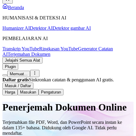
Beranda
HUMANISASI & DETEKSI AI
Humanizer AI
Detektor AI
Detektor gambar AI
PEMBELAJARAN AI
Transkrip YouTube
Ringkasan YouTube
Generator Catatan
AI
Terjemahan Dokumen
Jelajahi Semua Alat
Plugin
Memuat...
Daftar gratis
Sinkronkan catatan & penggunaan AI gratis.
Masuk / Daftar
Harga
Masukan
Pengaturan
Penerjemah Dokumen Online
Terjemahkan file PDF, Word, dan PowerPoint secara instan ke
dalam 135+ bahasa. Didukung oleh Google AI. Tidak perlu
mendaftar.