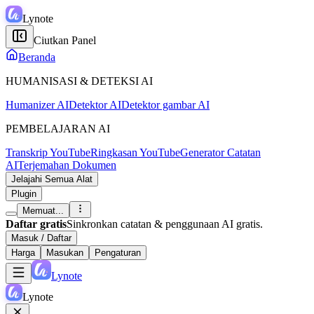
Lynote
Ciutkan Panel
Beranda
HUMANISASI & DETEKSI AI
Humanizer AI
Detektor AI
Detektor gambar AI
PEMBELAJARAN AI
Transkrip YouTube
Ringkasan YouTube
Generator Catatan
AI
Terjemahan Dokumen
Jelajahi Semua Alat
Plugin
Memuat...
Daftar gratis
Sinkronkan catatan & penggunaan AI gratis.
Masuk / Daftar
Harga
Masukan
Pengaturan
Lynote
Lynote