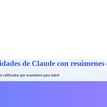
ilidades de Claude con resúmenes
or calificados que resumimos para usted: