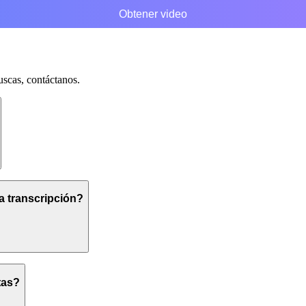
Obtener video
uscas, contáctanos.
a transcripción?
tas?