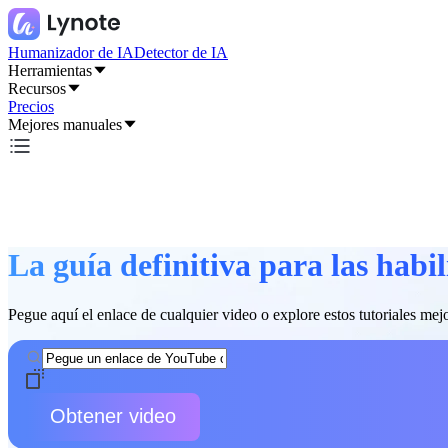
Humanizador de IA
Detector de IA
Herramientas
Recursos
Precios
Mejores manuales
La guía definitiva para las hab
Pegue aquí el enlace de cualquier video o explore estos tutoriales mej
Obtener video