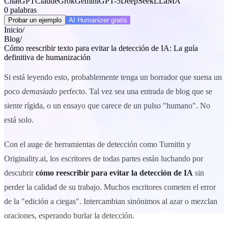
ChatGPT
Claude
Grok
Gemini
GPT-5
DeepSeek
LLaMA
0
palabras
Probar un ejemplo
AI Humanizer gratis
Inicio
/
Blog
/
Cómo reescribir texto para evitar la detección de IA: La guía
definitiva de humanización
Si está leyendo esto, probablemente tenga un borrador que suena un
poco
demasiado
perfecto. Tal vez sea una entrada de blog que se
siente rígida, o un ensayo que carece de un pulso "humano". No
está solo.
Con el auge de herramientas de detección como Turnitin y
Originality.ai, los escritores de todas partes están luchando por
descubrir
cómo reescribir para evitar la detección de IA
sin
perder la calidad de su trabajo. Muchos escritores cometen el error
de la "edición a ciegas". Intercambian sinónimos al azar o mezclan
oraciones, esperando burlar la detección.