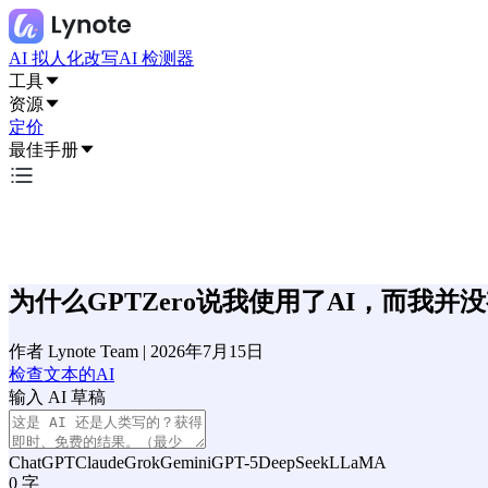
AI 拟人化改写
AI 检测器
工具
资源
定价
最佳手册
为什么GPTZero说我使用了AI，而我并
作者
Lynote Team
|
2026年7月15日
检查文本的AI
输入 AI 草稿
ChatGPT
Claude
Grok
Gemini
GPT-5
DeepSeek
LLaMA
0
字