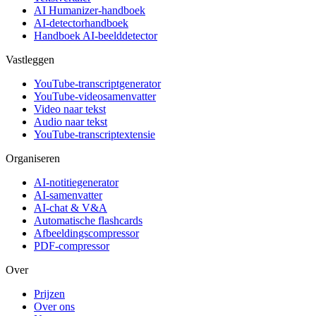
AI Humanizer-handboek
AI-detectorhandboek
Handboek AI-beelddetector
Vastleggen
YouTube-transcriptgenerator
YouTube-videosamenvatter
Video naar tekst
Audio naar tekst
YouTube-transcriptextensie
Organiseren
AI-notitiegenerator
AI-samenvatter
AI-chat & V&A
Automatische flashcards
Afbeeldingscompressor
PDF-compressor
Over
Prijzen
Over ons