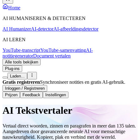
Home
AI HUMANISEREN & DETECTEREN
AI Humanizer
AI-detector
AI-afbeeldingsdetector
AI LEREN
YouTube-transcript
YouTube-samenvatting
AI-
notitiegenerator
Document vertalen
Alle tools bekijken
Plug-ins
Laden...
Gratis registreren
Synchroniseer notities en gratis AI-gebruik.
Inloggen / Registreren
Prijzen
Feedback
Instellingen
AI Tekstvertaler
Vertaal direct woorden, zinnen en paragrafen in meer dan 135 talen.
Aangedreven door geavanceerde neurale AI voor mensachtige
nauwkeurigheid. Kopieer, plak en verbind met de wereld.