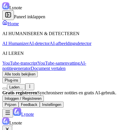
Lynote
Paneel inklappen
Home
AI HUMANISEREN & DETECTEREN
AI Humanizer
AI-detector
AI-afbeeldingsdetector
AI LEREN
YouTube-transcript
YouTube-samenvatting
AI-
notitiegenerator
Document vertalen
Alle tools bekijken
Plug-ins
Laden...
Gratis registreren
Synchroniseer notities en gratis AI-gebruik.
Inloggen / Registreren
Prijzen
Feedback
Instellingen
Lynote
Lynote