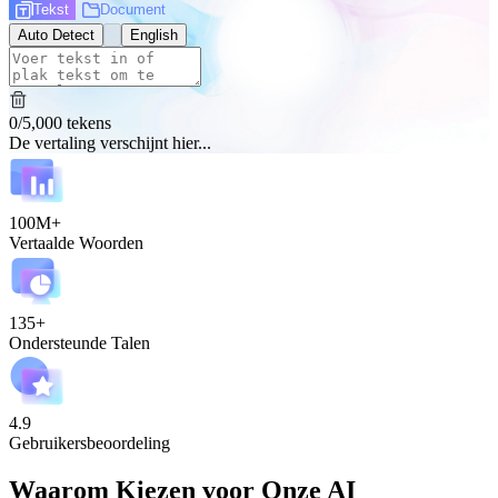
Tekst
Document
Auto Detect
English
0
/
5,000
tekens
De vertaling verschijnt hier...
100M+
Vertaalde Woorden
135+
Ondersteunde Talen
4.9
Gebruikersbeoordeling
Waarom Kiezen voor Onze AI