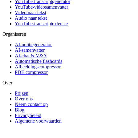
YouTube-transcriptgenerator
YouTube-videosamenvatter
Video naar tekst
Audio naar tekst
YouTube-transcriptextensie
Organiseren
AI-notitiegenerator
AI-samenvatter
AI-chat & V&A
Automatische flashcards
Afbeeldingscompressor
PDF-compressor
Over
Prijzen
Over ons
Neem contact op
Blog
Privacybeleid
Algemene voorwaarden