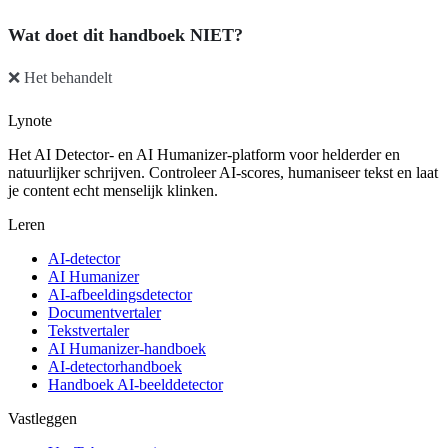
Wat doet dit handboek NIET?
❌ Het behandelt
Lynote
Het AI Detector- en AI Humanizer-platform voor helderder en
natuurlijker schrijven. Controleer AI-scores, humaniseer tekst en laat
je content echt menselijk klinken.
Leren
AI-detector
AI Humanizer
AI-afbeeldingsdetector
Documentvertaler
Tekstvertaler
AI Humanizer-handboek
AI-detectorhandboek
Handboek AI-beelddetector
Vastleggen