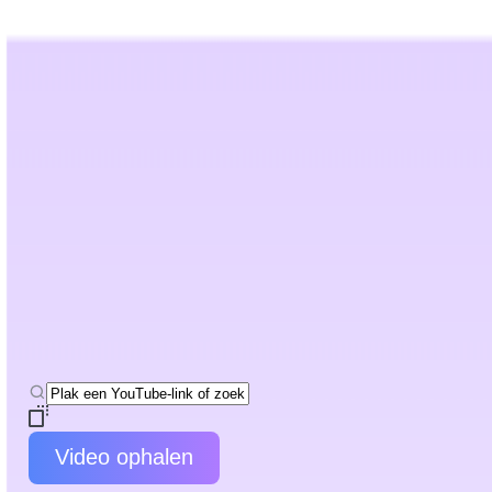
AI Humanizer
AI-detector
Hulpmiddelen
Bronnen
Prijzen
Beste handboeken
ChatGPT YouTube Samenvatte
Transformeer elke YouTube-video in een door ChatGPT aangedreven same
Video ophalen