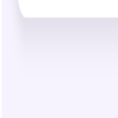
25:22
500K+
Prompts gegenereerd