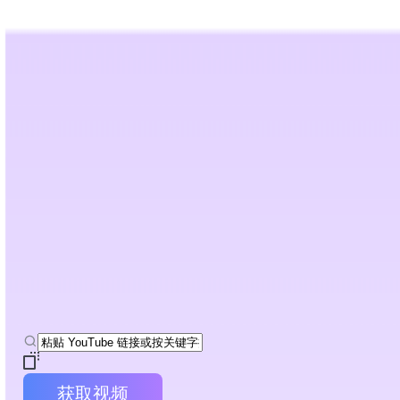
AI 拟人化改写
AI 检测器
工具
资源
定价
最佳手册
AI 讲座视频转笔记工具
瞬间将复杂的学术讲座转化为结构清晰的学习笔记、备考指南和可搜
获取视频