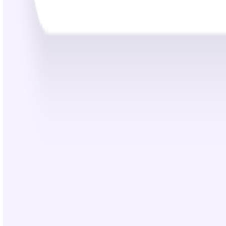
25:22
130K+