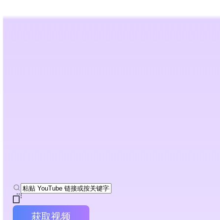
AI 拟人化改写
AI 检测器
工具
资源
定价
最佳手册
AI YouTube 视频摘要生成器
运用先进的 AI 技术，从任意视频中提取核心观点、自动生
获取视频