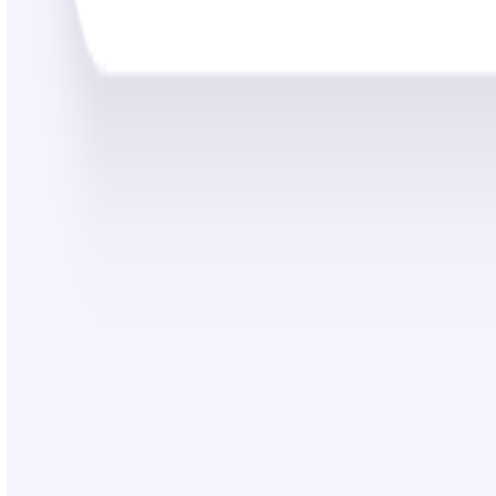
25:22
130K+