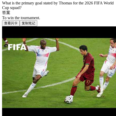
What is the primary goal stated by Thomas for the 2026 FIFA World
Cup squad?
答案
To win the tournament.
查看闪卡
复制笔记