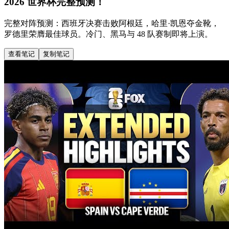
2026 世界杯完整预测！
完整对阵预测：西班牙决赛击败阿根廷，哈里·凯恩夺金靴，
罗德里荣膺最佳球员。冷门、黑马与 48 队赛制即将上演。
查看笔记
复制笔记