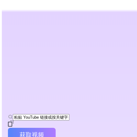
AI 拟人化改写
AI 检测器
工具
资源
定价
最佳手册
AI 电影摘要生成器
无需登录，即刻利用 AI 将剧情片和纪录片转化为深度剧情拆
获取视频