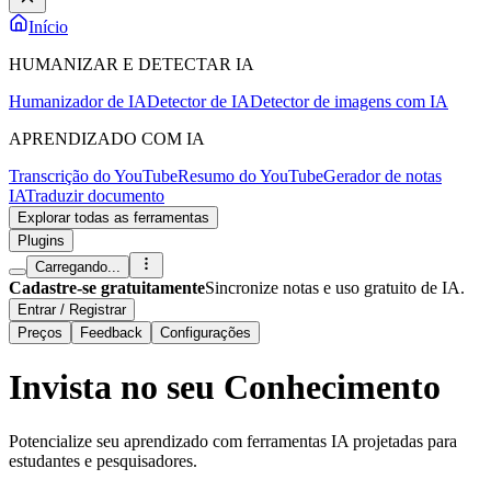
Início
HUMANIZAR E DETECTAR IA
Humanizador de IA
Detector de IA
Detector de imagens com IA
APRENDIZADO COM IA
Transcrição do YouTube
Resumo do YouTube
Gerador de notas
IA
Traduzir documento
Explorar todas as ferramentas
Plugins
Carregando...
Cadastre-se gratuitamente
Sincronize notas e uso gratuito de IA.
Entrar / Registrar
Preços
Feedback
Configurações
Invista no seu
Conhecimento
Potencialize seu aprendizado com ferramentas IA projetadas para
estudantes e pesquisadores.