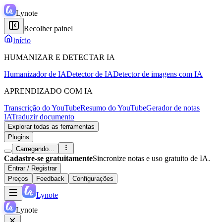
Lynote
Recolher painel
Início
HUMANIZAR E DETECTAR IA
Humanizador de IA
Detector de IA
Detector de imagens com IA
APRENDIZADO COM IA
Transcrição do YouTube
Resumo do YouTube
Gerador de notas
IA
Traduzir documento
Explorar todas as ferramentas
Plugins
Carregando...
Cadastre-se gratuitamente
Sincronize notas e uso gratuito de IA.
Entrar / Registrar
Preços
Feedback
Configurações
Lynote
Lynote