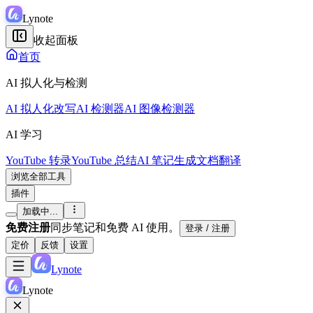
Lynote
收起面板
首页
AI 拟人化与检测
AI 拟人化改写
AI 检测器
AI 图像检测器
AI 学习
YouTube 转录
YouTube 总结
AI 笔记生成
文档翻译
浏览全部工具
插件
加载中...
免费注册
同步笔记和免费 AI 使用。
登录 / 注册
定价
反馈
设置
Lynote
Lynote