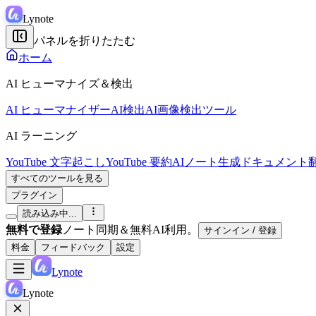
Lynote
パネルを折りたたむ
ホーム
AI ヒューマナイズ＆検出
AI ヒューマナイザー
AI検出
AI画像検出ツール
AI ラーニング
YouTube 文字起こし
YouTube 要約
AIノート生成
ドキュメント
すべてのツールを見る
プラグイン
読み込み中...
無料で登録
ノート同期＆無料AI利用。
サインイン / 登録
料金
フィードバック
設定
Lynote
Lynote