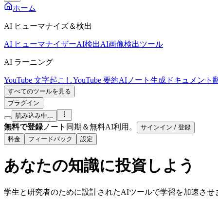
ホーム
AI ヒューマナイズ＆検出
AI ヒューマナイザー
AI検出
AI画像検出ツール
AI ラーニング
YouTube 文字起こし
YouTube 要約
AIノート生成
ドキュメント
すべてのツールを見る
プラグイン
読み込み中...
無料で登録
ノート同期＆無料AI利用。
サインイン / 登録
料金
フィードバック
設定
あなたの
知識
に投資しよう
学生と研究者のために設計されたAIツールで学習を加速させ