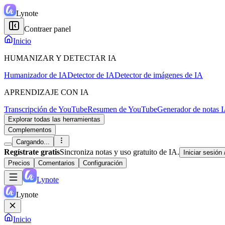
Lynote
Contraer panel
Inicio
HUMANIZAR Y DETECTAR IA
Humanizador de IA
Detector de IA
Detector de imágenes de IA
APRENDIZAJE CON IA
Transcripción de YouTube
Resumen de YouTube
Generador de notas 
Explorar todas las herramientas
Complementos
Cargando...
Regístrate gratis
Sincroniza notas y uso gratuito de IA.
Iniciar sesión
Precios
Comentarios
Configuración
Lynote
Lynote
Inicio